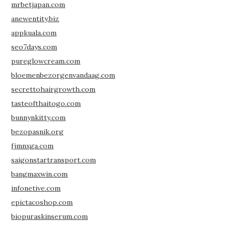
mrbetjapan.com
anewentity.biz
appkuala.com
seo7days.com
pureglowcream.com
bloemenbezorgenvandaag.com
secrettohairgrowth.com
tasteofthaitogo.com
bunnynkitty.com
bezopasnik.org
fjmnxga.com
saigonstartransport.com
bangmaxwin.com
infonetive.com
epictacoshop.com
biopuraskinserum.com