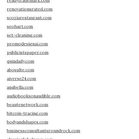
readytrademark.com
renovationsrated.com
scoziarestaurant.com
seohart.com
set-cleaning.com
promodesignai.com
publicistspaper.com
quindaily.com
abosulte.com
aiverse24.com
anubella.com
audiobooksonaudible.com
beautenetwork.com
bitcoin-tracing.com
bodyandshapes.com
businessconsultantsroundrock.com