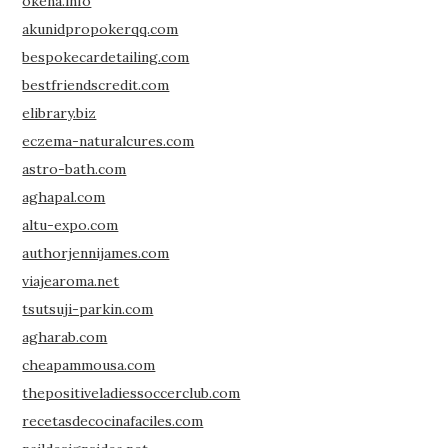
okena.info
akunidpropokerqq.com
bespokecardetailing.com
bestfriendscredit.com
elibrary.biz
eczema-naturalcures.com
astro-bath.com
aghapal.com
altu-expo.com
authorjennijames.com
viajearoma.net
tsutsuji-parkin.com
agharab.com
cheapammousa.com
thepositiveladiessoccerclub.com
recetasdecocinafaciles.com