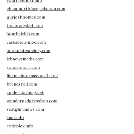
yourfreehost.info
cheapnorthfacejacketsm.com
gurjoshhomes.com
tombradydiet.com
bonthaiclub.com
casusbelli-mod.com
bookplatesociety.com
lebnewsmedia.com
sonosonora.com
linkuusinternasional1.com
friendsroll.com
spiderclothing.net
wondergadgetsshop.com
seatgurunews.com
3net.info
codeplex.info