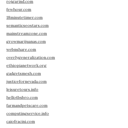
rojgarind.com
fewhour.com
18minutetimer.com
semanticseostars.com
mainstreamzone.com
growmarijuanas.com
webnshare.com
overlygeneralization.com
ethiopianetwork.org
gadgetsmesh.com
justicefornevada.com
leisuretours.info
hellotbsbro.com
farmandpetscare.com
computingservice.info
caiofracini.com