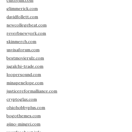
cultofjim.com
glimmerick.com
davidfollett.com
newcollegebeat.com
reverbnewyork.com
skinmerch.com
usvisaforum.com
bestmovierulz.com
jagalchi-trade.com
loopersound.com
minapenelope.com
justicereformalliance.com
cryptoglax.com
ohiohobbyplus.com
bogothemes.com
ajino-mingei.com