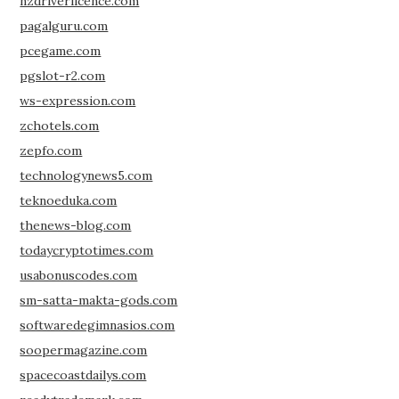
nzdriverlicence.com
pagalguru.com
pcegame.com
pgslot-r2.com
ws-expression.com
zchotels.com
zepfo.com
technologynews5.com
teknoeduka.com
thenews-blog.com
todaycryptotimes.com
usabonuscodes.com
sm-satta-makta-gods.com
softwaredegimnasios.com
soopermagazine.com
spacecoastdailys.com