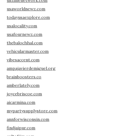
uktimenetwork.com
usaworldnewz.com
todayusaexplore.com
usalocality.com
usafournewz.com
thebalochhal.com
vehicularmaster.com
vibesaccent.com
ampajavierdemiguel.org
brainboosters.co
amberlately.com
joycebriscoe.com
aicarmina.com
mypartysupplystore.com
annforwisconsin.com
findjaipur.com