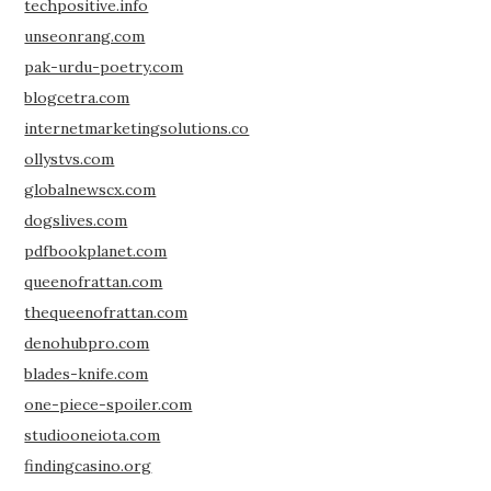
techpositive.info
unseonrang.com
pak-urdu-poetry.com
blogcetra.com
internetmarketingsolutions.co
ollystvs.com
globalnewscx.com
dogslives.com
pdfbookplanet.com
queenofrattan.com
thequeenofrattan.com
denohubpro.com
blades-knife.com
one-piece-spoiler.com
studiooneiota.com
findingcasino.org