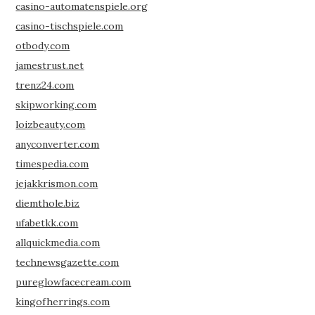
casino-automatenspiele.org
casino-tischspiele.com
otbody.com
jamestrust.net
trenz24.com
skipworking.com
loizbeauty.com
anyconverter.com
timespedia.com
jejakkrismon.com
diemthole.biz
ufabetkk.com
allquickmedia.com
technewsgazette.com
pureglowfacecream.com
kingofherrings.com