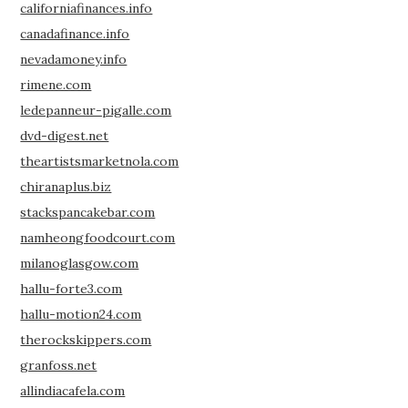
californiafinances.info
canadafinance.info
nevadamoney.info
rimene.com
ledepanneur-pigalle.com
dvd-digest.net
theartistsmarketnola.com
chiranaplus.biz
stackspancakebar.com
namheongfoodcourt.com
milanoglasgow.com
hallu-forte3.com
hallu-motion24.com
therockskippers.com
granfoss.net
allindiacafela.com