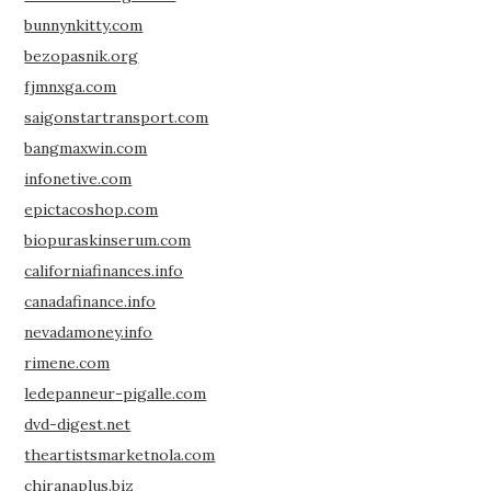
bunnynkitty.com
bezopasnik.org
fjmnxga.com
saigonstartransport.com
bangmaxwin.com
infonetive.com
epictacoshop.com
biopuraskinserum.com
californiafinances.info
canadafinance.info
nevadamoney.info
rimene.com
ledepanneur-pigalle.com
dvd-digest.net
theartistsmarketnola.com
chiranaplus.biz