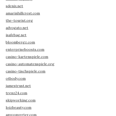
sdenix.net
amarinhillcrest.com
the-tourist.org
advogato.net
isafebag.net
bloombergz.com
enterpriseboosts.com
casino-kartenspiele.com
casino-automatenspiele.org
casino-tischspiele.com
otbody.com
jamestrust.net
trenz24.com
skipworking.com
loizbeauty.com
anyconverter.com