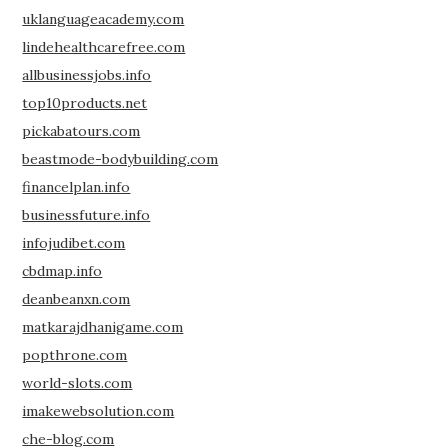
uklanguageacademy.com
lindehealthcarefree.com
allbusinessjobs.info
top10products.net
pickabatours.com
beastmode-bodybuilding.com
financelplan.info
businessfuture.info
infojudibet.com
cbdmap.info
deanbeanxn.com
matkarajdhanigame.com
popthrone.com
world-slots.com
imakewebsolution.com
che-blog.com