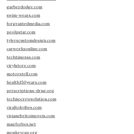
garberdodge.com
swim-wears.com
forgrantedmedia.com
peolpstar.com
tylerscustomdesign.com
carworksonline.com
techtimesss.com
virylstore.com
motorstell.com
health150years.com
prescriptions-drug.org
technocrewsolution.com
viraltokvibes.com
vivianebritoimoveis.com
magforbes.net
monkeycap.org