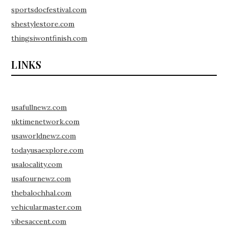
sportsdocfestival.com
shestylestore.com
thingsiwontfinish.com
LINKS
usafullnewz.com
uktimenetwork.com
usaworldnewz.com
todayusaexplore.com
usalocality.com
usafournewz.com
thebalochhal.com
vehicularmaster.com
vibesaccent.com