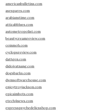
americanbulletins.com
asespares.com
arabianstime.com
atticabblues.com
autometropolist.com
beautycreamreview.com
coinmoh.com
cyclopsreview.com
dattgen.com
didoivatnang.com
dogsbarks.com
dwmsoftwarehouse.com
enjoytroyjackson.com
epicaimbots.com
etech4news.com
expresspsychedelicsshop.com