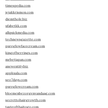
timespedia.com
jejakkrismon.com
diemthole.biz
ufabetkk.com
allquickmedia.com
technewsgazette.com
pureglowfacecream.com
kingofherrings.com
mrbetjapan.com
anewentity.biz
appkuala.com
seo7days.com
pureglowcream.com
bloemenbezorgenvandaag.com
secrettohairgrowth.com
tasteofthaitogo.com