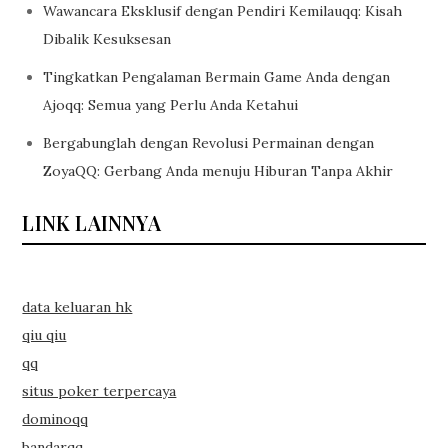
Wawancara Eksklusif dengan Pendiri Kemilauqq: Kisah
Dibalik Kesuksesan
Tingkatkan Pengalaman Bermain Game Anda dengan
Ajoqq: Semua yang Perlu Anda Ketahui
Bergabunglah dengan Revolusi Permainan dengan
ZoyaQQ: Gerbang Anda menuju Hiburan Tanpa Akhir
LINK LAINNYA
data keluaran hk
qiu qiu
qq
situs poker terpercaya
dominoqq
bandarqq