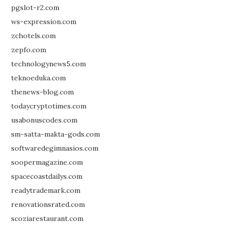
pgslot-r2.com
ws-expression.com
zchotels.com
zepfo.com
technologynews5.com
teknoeduka.com
thenews-blog.com
todaycryptotimes.com
usabonuscodes.com
sm-satta-makta-gods.com
softwaredegimnasios.com
soopermagazine.com
spacecoastdailys.com
readytrademark.com
renovationsrated.com
scoziarestaurant.com