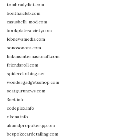
tombradydiet.com
bonthaiclub.com
casusbelli-mod.com
bookplatesociety.com
lebnewsmedia.com
sonosonora.com
linkuusinternasional1.com
friendsroll.com
spiderclothing.net
wondergadgetsshop.com
seatgurunews.com
3net.info
codeplex.info
okena.info
akunidpropokerqq.com
bespokecardetailing.com