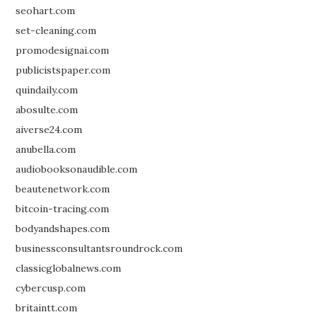
seohart.com
set-cleaning.com
promodesignai.com
publicistspaper.com
quindaily.com
abosulte.com
aiverse24.com
anubella.com
audiobooksonaudible.com
beautenetwork.com
bitcoin-tracing.com
bodyandshapes.com
businessconsultantsroundrock.com
classicglobalnews.com
cybercusp.com
britaintt.com