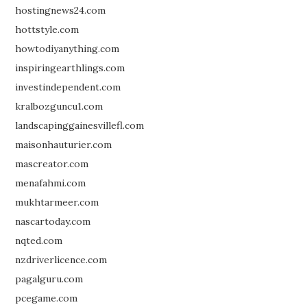
hostingnews24.com
hottstyle.com
howtodiyanything.com
inspiringearthlings.com
investindependent.com
kralbozguncu1.com
landscapinggainesvillefl.com
maisonhauturier.com
mascreator.com
menafahmi.com
mukhtarmeer.com
nascartoday.com
nqted.com
nzdriverlicence.com
pagalguru.com
pcegame.com