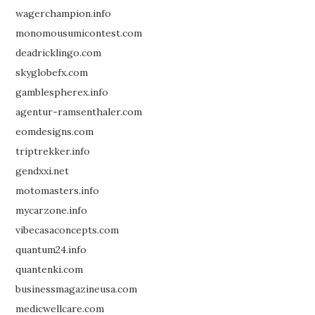
wagerchampion.info
monomousumicontest.com
deadricklingo.com
skyglobefx.com
gamblespherex.info
agentur-ramsenthaler.com
eomdesigns.com
triptrekker.info
gendxxi.net
motomasters.info
mycarzone.info
vibecasaconcepts.com
quantum24.info
quantenki.com
businessmagazineusa.com
medicwellcare.com