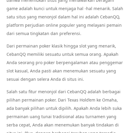
bahwa menemukan situs yang menawarkan beragam
game adalah kunci untuk menjaga hal -hal menarik. Salah
satu situs yang menonjol dalam hal ini adalah CebanQQ,
platform perjudian online populer yang melayani pemain
dari semua tingkatan dan preferensi.
Dari permainan poker klasik hingga slot yang menarik,
CebanQQ memiliki sesuatu untuk semua orang. Apakah
Anda seorang pro poker berpengalaman atau penggemar
slot kasual, Anda pasti akan menemukan sesuatu yang
sesuai dengan selera Anda di situs ini.
Salah satu fitur menonjol dari CebanQQ adalah berbagai
pilihan permainan poker. Dari Texas Hold’em ke Omaha,
ada banyak pilihan untuk dipilih. Apakah Anda lebih suka
permainan uang tunai tradisional atau turnamen yang
serba cepat, Anda akan menemukan banyak tindakan di