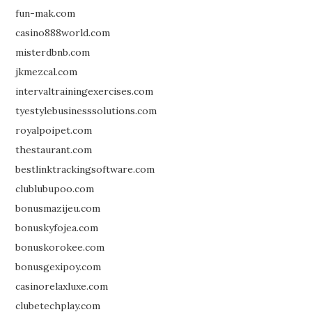
fun-mak.com
casino888world.com
misterdbnb.com
jkmezcal.com
intervaltrainingexercises.com
tyestylebusinesssolutions.com
royalpoipet.com
thestaurant.com
bestlinktrackingsoftware.com
clublubupoo.com
bonusmazijeu.com
bonuskyfojea.com
bonuskorokee.com
bonusgexipoy.com
casinorelaxluxe.com
clubetechplay.com