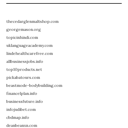
thecedarglenmaltshop.com
georgemason.org
topicinhindi.com
uklanguageacademy.com
lindehealthcarefree.com
allbusinessjobs.info
top10products.net
pickabatours.com
beastmode-bodybuilding.com
financelplan.info
businessfuture.info
infojudibet.com
cbdmap.info
deanbeanxn.com