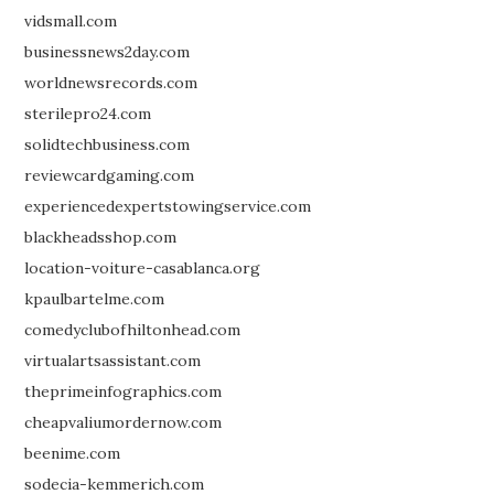
vidsmall.com
businessnews2day.com
worldnewsrecords.com
sterilepro24.com
solidtechbusiness.com
reviewcardgaming.com
experiencedexpertstowingservice.com
blackheadsshop.com
location-voiture-casablanca.org
kpaulbartelme.com
comedyclubofhiltonhead.com
virtualartsassistant.com
theprimeinfographics.com
cheapvaliumordernow.com
beenime.com
sodecia-kemmerich.com