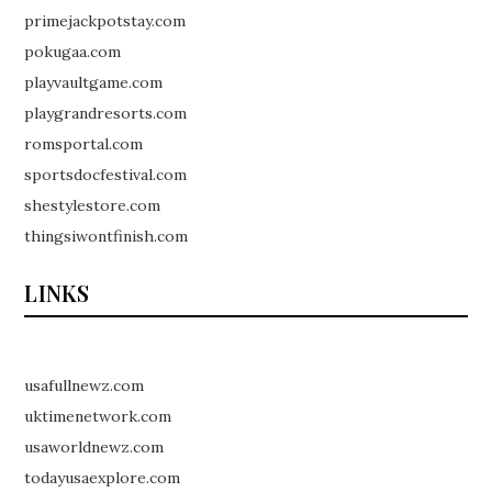
primejackpotstay.com
pokugaa.com
playvaultgame.com
playgrandresorts.com
romsportal.com
sportsdocfestival.com
shestylestore.com
thingsiwontfinish.com
LINKS
usafullnewz.com
uktimenetwork.com
usaworldnewz.com
todayusaexplore.com