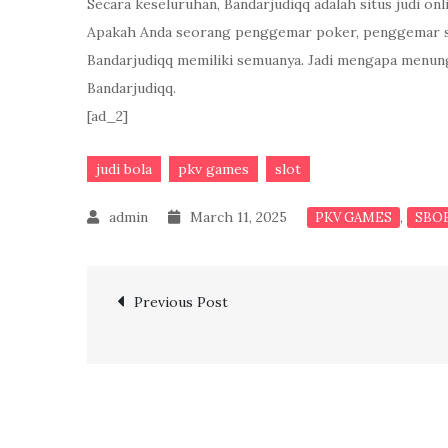
Secara keseluruhan, Bandarjudiqq adalah situs judi o
Apakah Anda seorang penggemar poker, penggemar sl
Bandarjudiqq memiliki semuanya. Jadi mengapa menungg
Bandarjudiqq.
[ad_2]
judi bola
pkv games
slot
March 11, 2025
,
PKV GAMES
SBO
Post
Previous Post
navigation