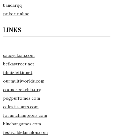
bandarqq
poker online
LINKS
saucyukiah.com
beikastreet.net
filmizlettir.net
ourmultiworlds.com
cooncreekclub.org
pegpufftimes.com
celestia-arts.com
forumchampions.com
bluebargames.com
festivaldelamalou.com