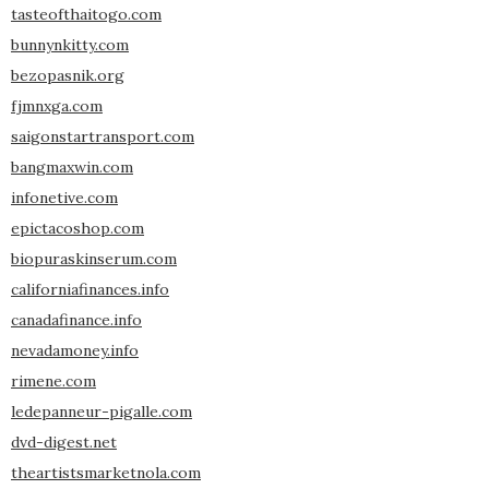
tasteofthaitogo.com
bunnynkitty.com
bezopasnik.org
fjmnxga.com
saigonstartransport.com
bangmaxwin.com
infonetive.com
epictacoshop.com
biopuraskinserum.com
californiafinances.info
canadafinance.info
nevadamoney.info
rimene.com
ledepanneur-pigalle.com
dvd-digest.net
theartistsmarketnola.com