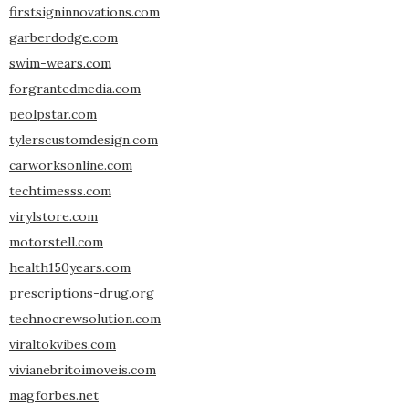
firstsigninnovations.com
garberdodge.com
swim-wears.com
forgrantedmedia.com
peolpstar.com
tylerscustomdesign.com
carworksonline.com
techtimesss.com
virylstore.com
motorstell.com
health150years.com
prescriptions-drug.org
technocrewsolution.com
viraltokvibes.com
vivianebritoimoveis.com
magforbes.net