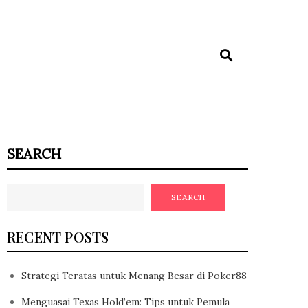
h
peluang menang besar dengan cara yang praktis.
SEARCH
SEARCH
RECENT POSTS
Strategi Teratas untuk Menang Besar di Poker88
Menguasai Texas Hold’em: Tips untuk Pemula