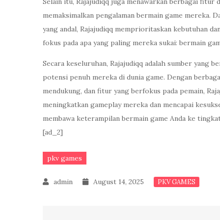
Selain itu, Rajajudiqq juga menawarkan berbagai fitu
memaksimalkan pengalaman bermain game mereka. Da
yang andal, Rajajudiqq memprioritaskan kebutuhan d
fokus pada apa yang paling mereka sukai: bermain ga
Secara keseluruhan, Rajajudiqq adalah sumber yang be
potensi penuh mereka di dunia game. Dengan berbaga
mendukung, dan fitur yang berfokus pada pemain, Raj
meningkatkan gameplay mereka dan mencapai kesuksesan
membawa keterampilan bermain game Anda ke tingkat ber
[ad_2]
pkv games
August 14, 2025
PKV GAMES