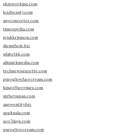
skipworking.com
loizbeauty.com
anyconverter.com
timespedia.com
jejakkrismon.com
diemthole.biz
ufabetkk.com
allquickmedia.com
technewsgazette.com
pureglowfacecream.com
kingofherrings.com
mrbetjapan.com
anewentity.biz
appkuala.com
seo7days.com
pureglowcream.com