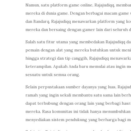
Namun, satu platform game online, Rajajudiqq, memb
mereka di dunia game. Dengan berbagai macam game u
dan Bandarq, Rajajudiqq menawarkan platform yang k
mereka dan bersaing dengan gamer lain dari seluruh d
Salah satu fitur utama yang membedakan Rajajudiqq da
pemain dengan alat yang mereka butuhkan untuk meni
hingga strategi dan tip canggih, Rajajudiqq menawar
keterampilan. Apakah Anda baru memulai atau ingin m
sesuatu untuk semua orang.
Selain perpustakaan sumber dayanya yang luas, Raja
ramah yang ingin sekali membantu satu sama lain berha
dapat terhubung dengan orang lain yang berbagi hasr
mereka. Rasa komunitas ini tidak hanya menumbuhkan 
menyediakan sistem pendukung yang berharga bagi m