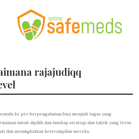
a: Mainkan Slot dengan Mudah dari Ruma
 dari kenyamanan rumah Anda. Nikmati kemudahan bertransaksi dan 
aimana rajajudiqq
evel
 pemula ke pro berpengalaman bisa menjadi tugas yang
inan untuk dipilih dan lanskap strategi dan taktik yang terus
uti dan meningkatkan keterampilan mereka.