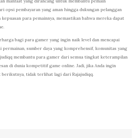
r dan manfaat yang dirancang untuk membantu pemain
ri opsi pembayaran yang aman hingga dukungan pelanggan
an kepuasan para pemainnya, memastikan bahwa mereka dapat
me.
rharga bagi para gamer yang ingin naik level dan mencapai
i permainan, sumber daya yang komprehensif, komunitas yang
ajudiqq membantu para gamer dari semua tingkat keterampilan
 di dunia kompetitif game online. Jadi, jika Anda ingin
ikutnya, tidak terlihat lagi dari Rajajudiqq.