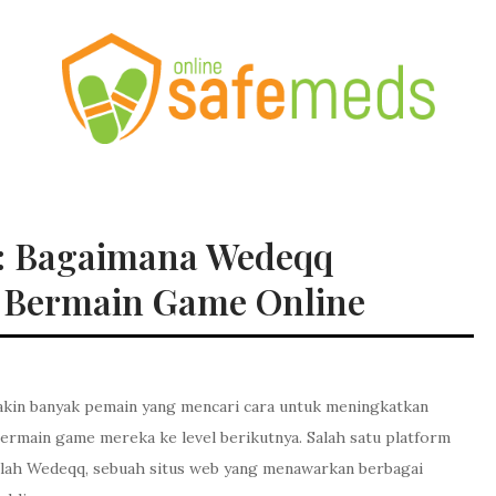
a: Mainkan Slot dengan Mudah dari Ruma
 dari kenyamanan rumah Anda. Nikmati kemudahan bertransaksi dan 
o: Bagaimana Wedeqq
 Bermain Game Online
akin banyak pemain yang mencari cara untuk meningkatkan
rmain game mereka ke level berikutnya. Salah satu platform
lah Wedeqq, sebuah situs web yang menawarkan berbagai