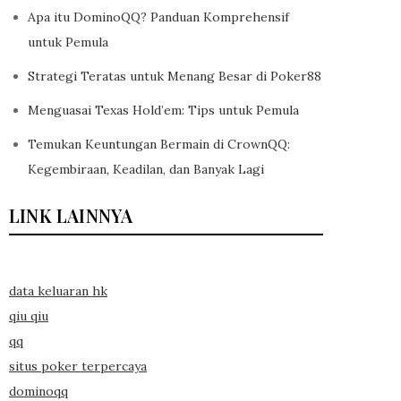
Apa itu DominoQQ? Panduan Komprehensif
untuk Pemula
Strategi Teratas untuk Menang Besar di Poker88
Menguasai Texas Hold’em: Tips untuk Pemula
Temukan Keuntungan Bermain di CrownQQ:
Kegembiraan, Keadilan, dan Banyak Lagi
LINK LAINNYA
data keluaran hk
qiu qiu
qq
situs poker terpercaya
dominoqq