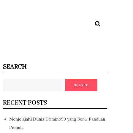
h
peluang menang besar dengan cara yang praktis.
SEARCH
SEARCH
RECENT POSTS
Menjelajahi Dunia Domino99 yang Seru: Panduan
Pemula