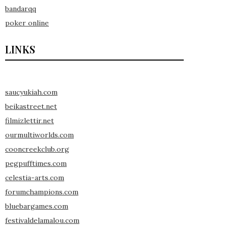
bandarqq
poker online
LINKS
saucyukiah.com
beikastreet.net
filmizlettir.net
ourmultiworlds.com
cooncreekclub.org
pegpufftimes.com
celestia-arts.com
forumchampions.com
bluebargames.com
festivaldelamalou.com