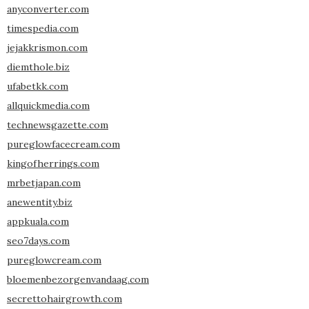
anyconverter.com
timespedia.com
jejakkrismon.com
diemthole.biz
ufabetkk.com
allquickmedia.com
technewsgazette.com
pureglowfacecream.com
kingofherrings.com
mrbetjapan.com
anewentity.biz
appkuala.com
seo7days.com
pureglowcream.com
bloemenbezorgenvandaag.com
secrettohairgrowth.com