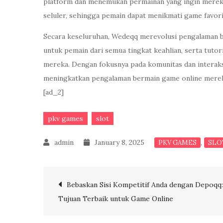
platform dan menemukan permainan yang ingin mereka 
seluler, sehingga pemain dapat menikmati game favori
Secara keseluruhan, Wedeqq merevolusi pengalaman
untuk pemain dari semua tingkat keahlian, serta tut
mereka. Dengan fokusnya pada komunitas dan interaksi
meningkatkan pengalaman bermain game online mere
[ad_2]
pkv games
slot
January 8, 2025
,
PKV GAMES
SLO
Post
Bebaskan Sisi Kompetitif Anda dengan Depoqq:
Tujuan Terbaik untuk Game Online
navigation