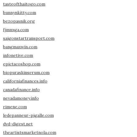
tasteofthaitogo.com
bunnynkitty.com
bezopasnik.org
fjmnxga.com
saigonstartransport.com
bangmaxwin.com
infonetive.com
epictacoshop.com
biopuraskinserum.com
californiafinances.info
canadafinance.info
nevadamoney.info
rimene.com
ledepanneur-pigalle.com
dvd-digest.net
theartistsmarketnola.com