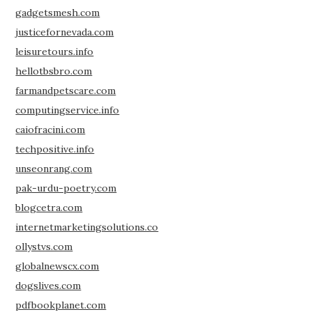
gadgetsmesh.com
justicefornevada.com
leisuretours.info
hellotbsbro.com
farmandpetscare.com
computingservice.info
caiofracini.com
techpositive.info
unseonrang.com
pak-urdu-poetry.com
blogcetra.com
internetmarketingsolutions.co
ollystvs.com
globalnewscx.com
dogslives.com
pdfbookplanet.com