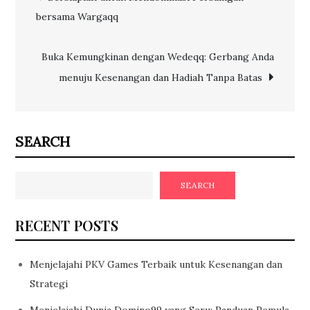
bersama Wargaqq
navigation
Buka Kemungkinan dengan Wedeqq: Gerbang Anda
menuju Kesenangan dan Hadiah Tanpa Batas
SEARCH
SEARCH
RECENT POSTS
Menjelajahi PKV Games Terbaik untuk Kesenangan dan
Strategi