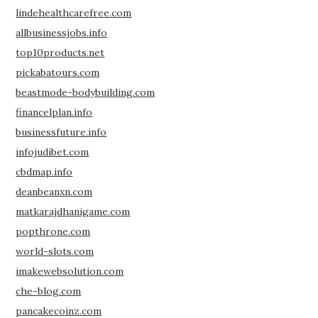
lindehealthcarefree.com
allbusinessjobs.info
top10products.net
pickabatours.com
beastmode-bodybuilding.com
financelplan.info
businessfuture.info
infojudibet.com
cbdmap.info
deanbeanxn.com
matkarajdhanigame.com
popthrone.com
world-slots.com
imakewebsolution.com
che-blog.com
pancakecoinz.com