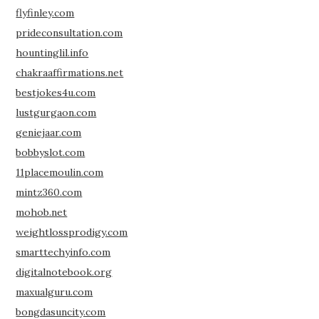
flyfinley.com
prideconsultation.com
hountinglil.info
chakraaffirmations.net
bestjokes4u.com
lustgurgaon.com
geniejaar.com
bobbyslot.com
11placemoulin.com
mintz360.com
mohob.net
weightlossprodigy.com
smarttechyinfo.com
digitalnotebook.org
maxualguru.com
bongdasuncity.com