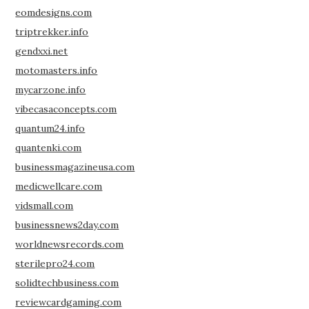
eomdesigns.com
triptrekker.info
gendxxi.net
motomasters.info
mycarzone.info
vibecasaconcepts.com
quantum24.info
quantenki.com
businessmagazineusa.com
medicwellcare.com
vidsmall.com
businessnews2day.com
worldnewsrecords.com
sterilepro24.com
solidtechbusiness.com
reviewcardgaming.com