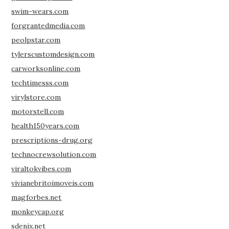
swim-wears.com
forgrantedmedia.com
peolpstar.com
tylerscustomdesign.com
carworksonline.com
techtimesss.com
virylstore.com
motorstell.com
health150years.com
prescriptions-drug.org
technocrewsolution.com
viraltokvibes.com
vivianebritoimoveis.com
magforbes.net
monkeycap.org
sdenix.net