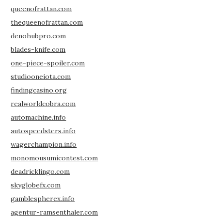
queenofrattan.com
thequeenofrattan.com
denohubpro.com
blades-knife.com
one-piece-spoiler.com
studiooneiota.com
findingcasino.org
realworldcobra.com
automachine.info
autospeedsters.info
wagerchampion.info
monomousumicontest.com
deadricklingo.com
skyglobefx.com
gamblespherex.info
agentur-ramsenthaler.com