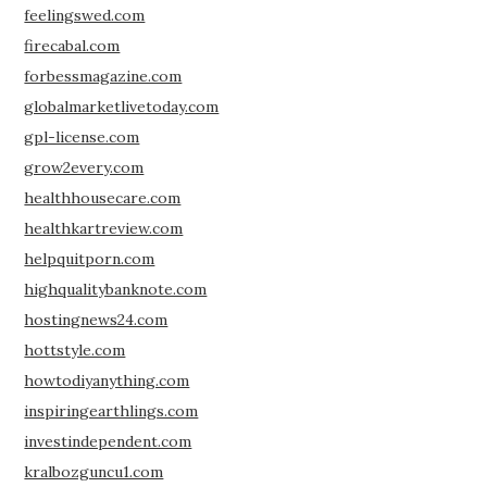
feelingswed.com
firecabal.com
forbessmagazine.com
globalmarketlivetoday.com
gpl-license.com
grow2every.com
healthhousecare.com
healthkartreview.com
helpquitporn.com
highqualitybanknote.com
hostingnews24.com
hottstyle.com
howtodiyanything.com
inspiringearthlings.com
investindependent.com
kralbozguncu1.com