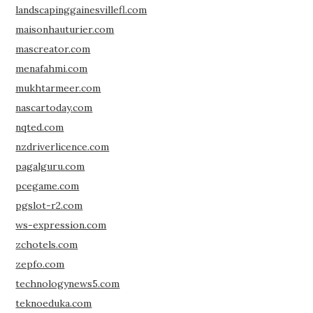
landscapinggainesvillefl.com
maisonhauturier.com
mascreator.com
menafahmi.com
mukhtarmeer.com
nascartoday.com
nqted.com
nzdriverlicence.com
pagalguru.com
pcegame.com
pgslot-r2.com
ws-expression.com
zchotels.com
zepfo.com
technologynews5.com
teknoeduka.com