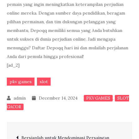
pemain yang ingin meningkatkan keterampilan perjudian
online mereka. Dengan sumber daya pendidikan, beragam
pilihan permainan, dan tim dukungan pelanggan yang
membantu, Depoqq memiliki semua yang Anda butuhkan
untuk sukses di dunia perjudian online. Jadi mengapa
menunggu? Daftar Depoqq hari ini dan mulailah perjalanan
Anda dari pemula hingga profesional!
[ad_2]
pkv games
slot
December 14, 2024
,
PKV GAMES
SLOT
GACOR
Post
Bersiaplah untuk Mendominasi Persaingan