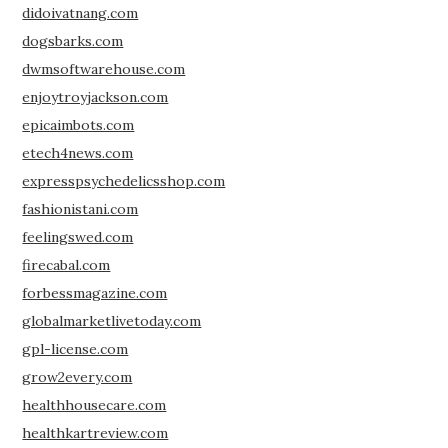
didoivatnang.com
dogsbarks.com
dwmsoftwarehouse.com
enjoytroyjackson.com
epicaimbots.com
etech4news.com
expresspsychedelicsshop.com
fashionistani.com
feelingswed.com
firecabal.com
forbessmagazine.com
globalmarketlivetoday.com
gpl-license.com
grow2every.com
healthhousecare.com
healthkartreview.com