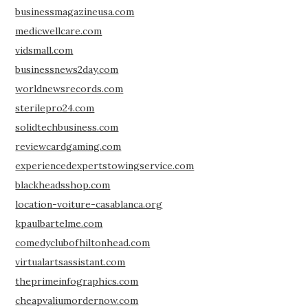
businessmagazineusa.com
medicwellcare.com
vidsmall.com
businessnews2day.com
worldnewsrecords.com
sterilepro24.com
solidtechbusiness.com
reviewcardgaming.com
experiencedexpertstowingservice.com
blackheadsshop.com
location-voiture-casablanca.org
kpaulbartelme.com
comedyclubofhiltonhead.com
virtualartsassistant.com
theprimeinfographics.com
cheapvaliumordernow.com