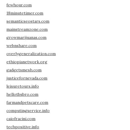
fewhour.com
18minutetimer.com
semanticseostars.com
mainstreamzone.com
growmarijuanas.com
webnshare.com
overlygeneralization.com
ethiopianetwork.org
gadgetsmesh.com
justicefornevada.com
leisuretours.info
hellotbsbro.com
farmandpetscare.com
computingservice.info
caiofracini.com
techpositive.info