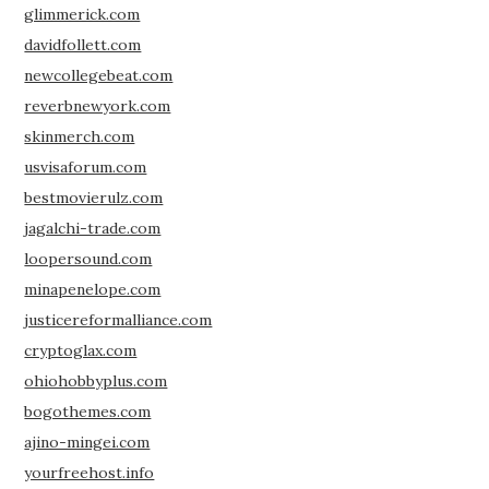
glimmerick.com
davidfollett.com
newcollegebeat.com
reverbnewyork.com
skinmerch.com
usvisaforum.com
bestmovierulz.com
jagalchi-trade.com
loopersound.com
minapenelope.com
justicereformalliance.com
cryptoglax.com
ohiohobbyplus.com
bogothemes.com
ajino-mingei.com
yourfreehost.info