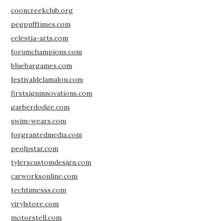
cooncreekclub.org
pegpufftimes.com
celestia-arts.com
forumchampions.com
bluebargames.com
festivaldelamalou.com
firstsigninnovations.com
garberdodge.com
swim-wears.com
forgrantedmedia.com
peolpstar.com
tylerscustomdesign.com
carworksonline.com
techtimesss.com
virylstore.com
motorstell.com