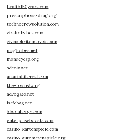
health150years.com
prescriptions-drug.org
technocrewsolution.com
viraltokvibes.com
vivianebritoimoveis.com
magforbes.net
monkeycap.org
sdenix.net
amarinhillcrest.com
the-tourist.org
advogato.net
isafebag.net
bloombergz.com
enterpriseboosts.com
casino-kartenspiele.com
casino-automatenspiele.org