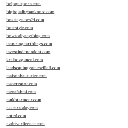
helpquitporn.com
highqualitybanknote.com
hostingnews24.com
hottstyle.com
howtodiyanything.com
inspiringearthlings.com
investindependent.com
kralbozguncu1.com
landscapinggainesvillefl.com
maisonhauturier.com
mascreator.com
menafahmi.com
mukhtarmeer.com
nascartoday.com
nqted.com
nzdriverlicence.com