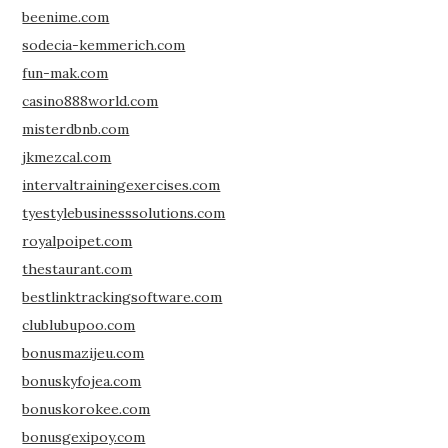
beenime.com
sodecia-kemmerich.com
fun-mak.com
casino888world.com
misterdbnb.com
jkmezcal.com
intervaltrainingexercises.com
tyestylebusinesssolutions.com
royalpoipet.com
thestaurant.com
bestlinktrackingsoftware.com
clublubupoo.com
bonusmazijeu.com
bonuskyfojea.com
bonuskorokee.com
bonusgexipoy.com