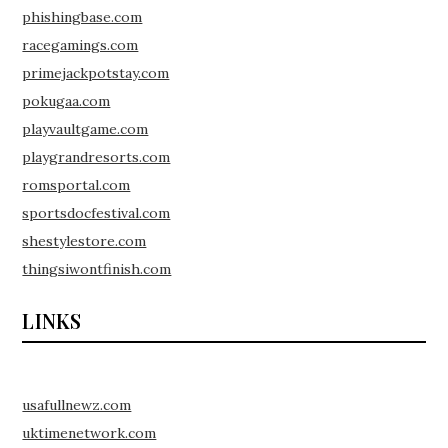
phishingbase.com
racegamings.com
primejackpotstay.com
pokugaa.com
playvaultgame.com
playgrandresorts.com
romsportal.com
sportsdocfestival.com
shestylestore.com
thingsiwontfinish.com
LINKS
usafullnewz.com
uktimenetwork.com