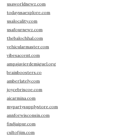
usaworldnewz.com
todayusaexplore.com
usalocality.com
usafournewz.com
thebalochhal.com
vehicularmaster.com
vibesaccent.com
ampajavierdemiguel.org
brainboosters.co
amberlately.com
joycebriscoe.com
aicarmina.com
mypartysupplystore.com
annforwisconsin.com
findjaipur.com
cultofjim.com