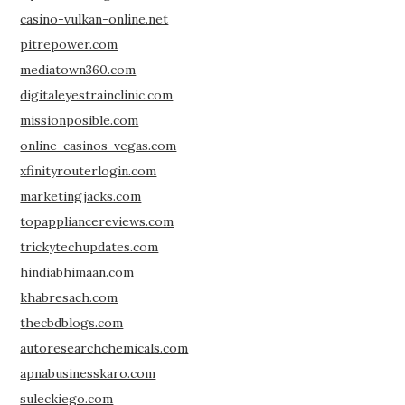
casino-vulkan-online.net
pitrepower.com
mediatown360.com
digitaleyestrainclinic.com
missionposible.com
online-casinos-vegas.com
xfinityrouterlogin.com
marketingjacks.com
topappliancereviews.com
trickytechupdates.com
hindiabhimaan.com
khabresach.com
thecbdblogs.com
autoresearchchemicals.com
apnabusinesskaro.com
suleckiego.com