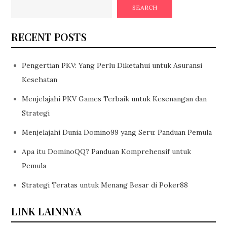
SEARCH
RECENT POSTS
Pengertian PKV: Yang Perlu Diketahui untuk Asuransi
Kesehatan
Menjelajahi PKV Games Terbaik untuk Kesenangan dan
Strategi
Menjelajahi Dunia Domino99 yang Seru: Panduan Pemula
Apa itu DominoQQ? Panduan Komprehensif untuk
Pemula
Strategi Teratas untuk Menang Besar di Poker88
LINK LAINNYA