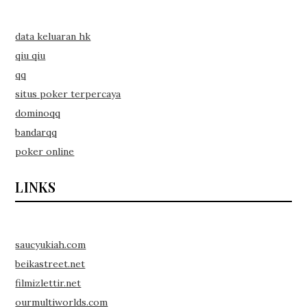
data keluaran hk
qiu qiu
qq
situs poker terpercaya
dominoqq
bandarqq
poker online
LINKS
saucyukiah.com
beikastreet.net
filmizlettir.net
ourmultiworlds.com