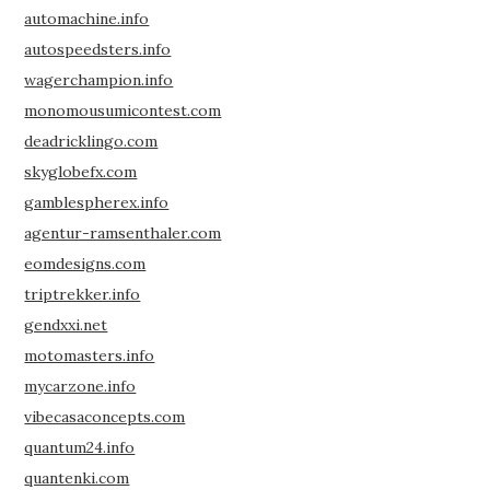
automachine.info
autospeedsters.info
wagerchampion.info
monomousumicontest.com
deadricklingo.com
skyglobefx.com
gamblespherex.info
agentur-ramsenthaler.com
eomdesigns.com
triptrekker.info
gendxxi.net
motomasters.info
mycarzone.info
vibecasaconcepts.com
quantum24.info
quantenki.com