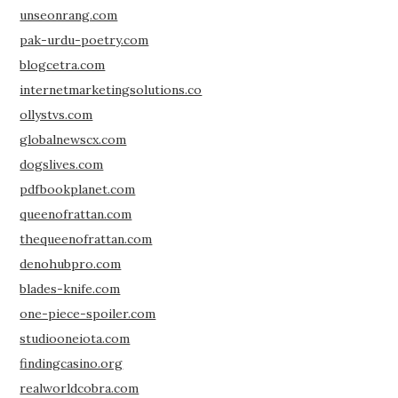
unseonrang.com
pak-urdu-poetry.com
blogcetra.com
internetmarketingsolutions.co
ollystvs.com
globalnewscx.com
dogslives.com
pdfbookplanet.com
queenofrattan.com
thequeenofrattan.com
denohubpro.com
blades-knife.com
one-piece-spoiler.com
studiooneiota.com
findingcasino.org
realworldcobra.com