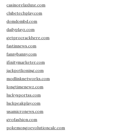
casinorelaxluxe.com
clubetechplay.com
domdombd.com
dailyplayz.com
getprocrackhere.com
fastinnews.com
fannybanny.com
ifinitymarketer.com
jackpotkoning.com
modlinknetworks.com
longtimenewz.com
luckysportss.com
luckpeakplay.com
usamicronews.com
grofashion.com
pokemongoevolutioncalc.com