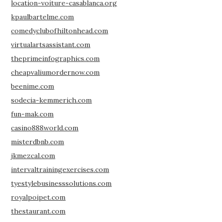
location-voiture-casablanca.org
kpaulbartelme.com
comedyclubofhiltonhead.com
virtualartsassistant.com
theprimeinfographics.com
cheapvaliumordernow.com
beenime.com
sodecia-kemmerich.com
fun-mak.com
casino888world.com
misterdbnb.com
jkmezcal.com
intervaltrainingexercises.com
tyestylebusinesssolutions.com
royalpoipet.com
thestaurant.com