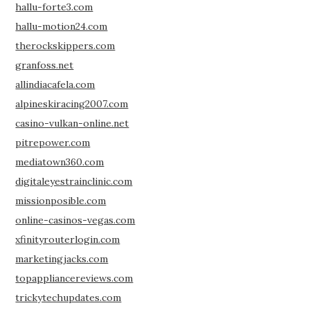
hallu-forte3.com
hallu-motion24.com
therockskippers.com
granfoss.net
allindiacafela.com
alpineskiracing2007.com
casino-vulkan-online.net
pitrepower.com
mediatown360.com
digitaleyestrainclinic.com
missionposible.com
online-casinos-vegas.com
xfinityrouterlogin.com
marketingjacks.com
topappliancereviews.com
trickytechupdates.com