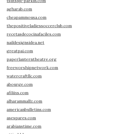
tsutsuji-parkin.com
agharab.com
cheapammousa.com
thepositiveladiessoccerclub.com
recetasdecocinafaciles.com
naildesignsidea.net
greatpai.com
paperlanterntheatre.org
freeworshipnetwork.com
watercraftllc.com
abourge.com
afiliixs.com
alharammallz.com
americanbulletins.com
asespares.com
arabianstime.com