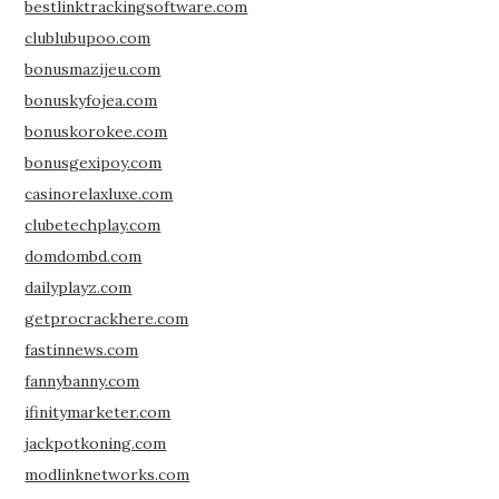
bestlinktrackingsoftware.com
clublubupoo.com
bonusmazijeu.com
bonuskyfojea.com
bonuskorokee.com
bonusgexipoy.com
casinorelaxluxe.com
clubetechplay.com
domdombd.com
dailyplayz.com
getprocrackhere.com
fastinnews.com
fannybanny.com
ifinitymarketer.com
jackpotkoning.com
modlinknetworks.com