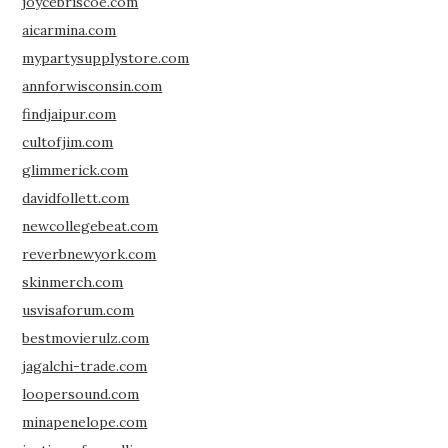
joycebriscoe.com
aicarmina.com
mypartysupplystore.com
annforwisconsin.com
findjaipur.com
cultofjim.com
glimmerick.com
davidfollett.com
newcollegebeat.com
reverbnewyork.com
skinmerch.com
usvisaforum.com
bestmovierulz.com
jagalchi-trade.com
loopersound.com
minapenelope.com