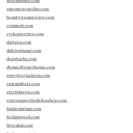
atticabblues.com
autometropolist.com
beautycreamreview.com
coinmoh.com
cyclopsreview.com
dattgen.com
didoivatnang.com
dogsbarks.com
dwmsoftwarehouse.com
enjoytroyjackson.com
epicaimbots.com
etech4news.com
expresspsychedelicsshop.com
fashionistani.com
feelingswed.com
firecabal.com