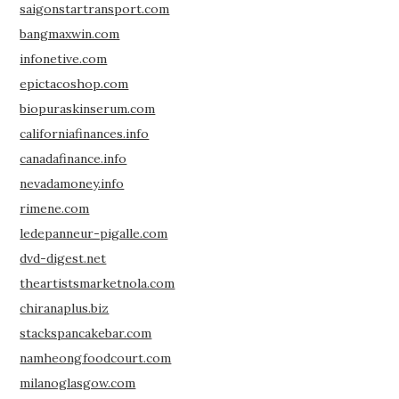
saigonstartransport.com
bangmaxwin.com
infonetive.com
epictacoshop.com
biopuraskinserum.com
californiafinances.info
canadafinance.info
nevadamoney.info
rimene.com
ledepanneur-pigalle.com
dvd-digest.net
theartistsmarketnola.com
chiranaplus.biz
stackspancakebar.com
namheongfoodcourt.com
milanoglasgow.com