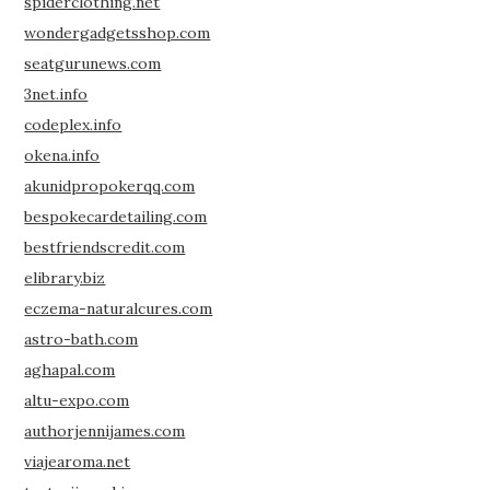
spiderclothing.net
wondergadgetsshop.com
seatgurunews.com
3net.info
codeplex.info
okena.info
akunidpropokerqq.com
bespokecardetailing.com
bestfriendscredit.com
elibrary.biz
eczema-naturalcures.com
astro-bath.com
aghapal.com
altu-expo.com
authorjennijames.com
viajearoma.net