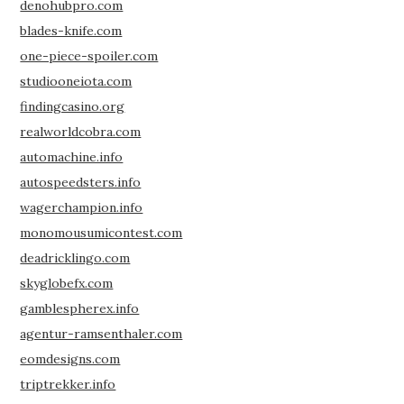
denohubpro.com
blades-knife.com
one-piece-spoiler.com
studiooneiota.com
findingcasino.org
realworldcobra.com
automachine.info
autospeedsters.info
wagerchampion.info
monomousumicontest.com
deadricklingo.com
skyglobefx.com
gamblespherex.info
agentur-ramsenthaler.com
eomdesigns.com
triptrekker.info