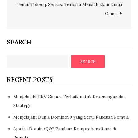
Temui Tokeqq: Sensasi Terbaru Menaklukkan Dunia
Game
SEARCH
SEARCH
RECENT POSTS
Menjelajahi PKV Games Terbaik untuk Kesenangan dan
Strategi
Menjelajahi Dunia Domino99 yang Seru: Panduan Pemula
Apa itu DominoQQ? Panduan Komprehensif untuk
Pemula