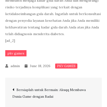
membantu menjaga kadar gula darah Anda dan mengurangi
risiko terjadinya komplikasi yang terkait dengan
ketidakseimbangan gula darah. Ingatlah untuk berkonsultasi
dengan penyedia layanan kesehatan Anda jika Anda memiliki
kekhawatiran tentang kadar gula darah Anda atau jika Anda
telah didiagnosis menderita diabetes.
[ad_2]
pkv games
June 18, 2026
PKV GAMES
Post
Bersiaplah untuk Bermain: Akuqq ​​Membawa
Dunia Game dengan Badai
navigation