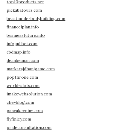
top10products.net
pickabatours.com
beastmode-bodybuilding.com
financelplan.info
businessfuture.info
infojudibet.com
cbdmap.info
deanbeanxn.com
matkarajdhanigame.com
popthrone.com
world-slots.com
imakewebsolution.com
che-blog.com
pancakecoinz.com
flyfinley.com
prideconsultation.com