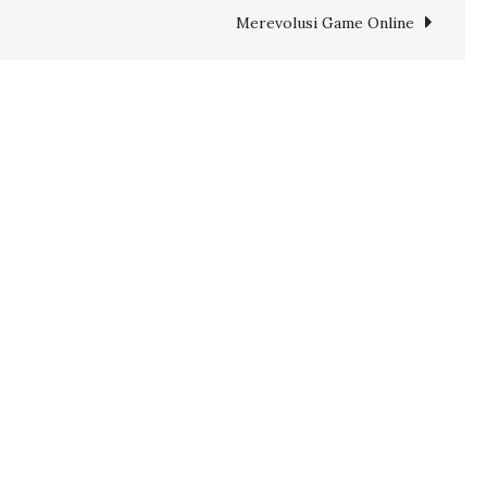
Merevolusi Game Online