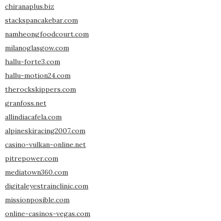
chiranaplus.biz
stackspancakebar.com
namheongfoodcourt.com
milanoglasgow.com
hallu-forte3.com
hallu-motion24.com
therockskippers.com
granfoss.net
allindiacafela.com
alpineskiracing2007.com
casino-vulkan-online.net
pitrepower.com
mediatown360.com
digitaleyestrainclinic.com
missionposible.com
online-casinos-vegas.com