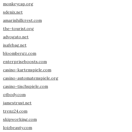
monkeycap.org
sdenix.net
amarinhillcrest.com
the-tourist.org
advogato.net
isafebag.net
bloombergz.com
enterpriseboosts.com
casino-kartenspiele.com
casino-automatenspiele.org
casino-tischspiele.com
otbody.com
jamestrust.net
trenz24.com
skipworking.com
loizbeauty.com