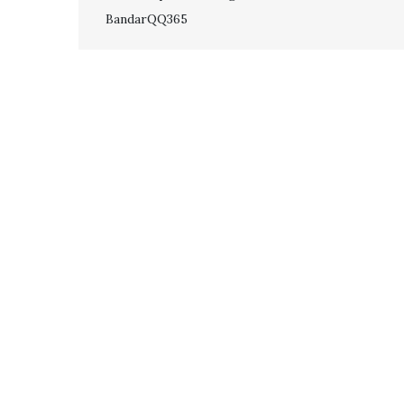
Post
BandarQQ365
navigation