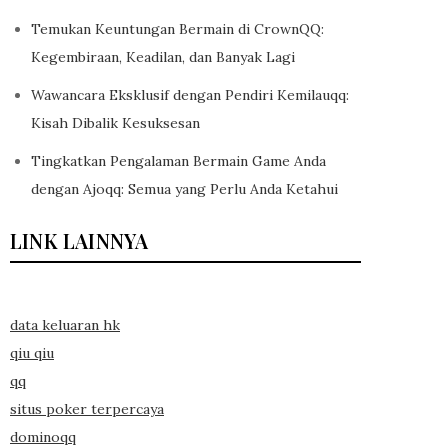
Temukan Keuntungan Bermain di CrownQQ:
Kegembiraan, Keadilan, dan Banyak Lagi
Wawancara Eksklusif dengan Pendiri Kemilauqq:
Kisah Dibalik Kesuksesan
Tingkatkan Pengalaman Bermain Game Anda
dengan Ajoqq: Semua yang Perlu Anda Ketahui
LINK LAINNYA
data keluaran hk
qiu qiu
qq
situs poker terpercaya
dominoqq