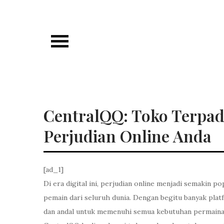
Skip
to
content
Slot Gacor Deposit Puls
Mainkan slot gacor dengan deposit pulsa
CentralQQ: Toko Terpa
Perjudian Online Anda
[ad_1]
Di era digital ini, perjudian online menjadi semakin
pemain dari seluruh dunia. Dengan begitu banyak plat
dan andal untuk memenuhi semua kebutuhan permainan A