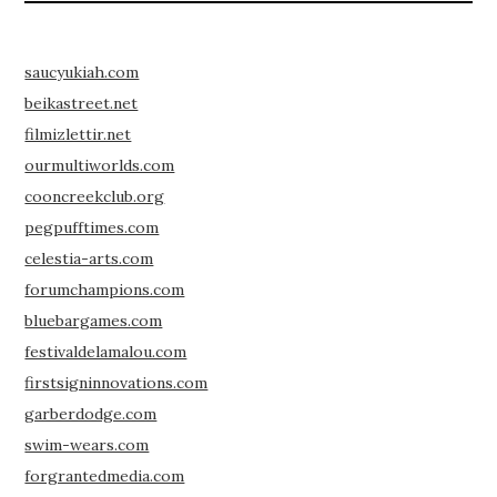
saucyukiah.com
beikastreet.net
filmizlettir.net
ourmultiworlds.com
cooncreekclub.org
pegpufftimes.com
celestia-arts.com
forumchampions.com
bluebargames.com
festivaldelamalou.com
firstsigninnovations.com
garberdodge.com
swim-wears.com
forgrantedmedia.com