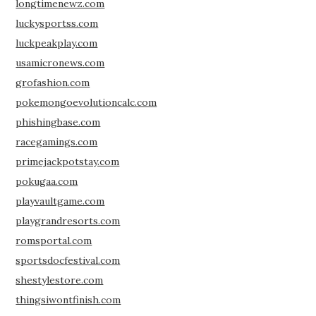
longtimenewz.com
luckysportss.com
luckpeakplay.com
usamicronews.com
grofashion.com
pokemongoevolutioncalc.com
phishingbase.com
racegamings.com
primejackpotstay.com
pokugaa.com
playvaultgame.com
playgrandresorts.com
romsportal.com
sportsdocfestival.com
shestylestore.com
thingsiwontfinish.com