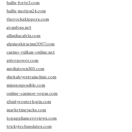
hallu-forte3.com
hallu-motion24.com
therockskippers.com
granfoss.net
allindiacafela.com
alpineskiracing2007.com
casino-vulkan-online.net
pitrepower.com
mediatown360.com
digitaleyestrainclinic.com
missionposible.com
online-casinos-vegas.com
xfinityrouterlogin.com
marketingjacks.com
topappliancereviews.com
trickytechupdates.com