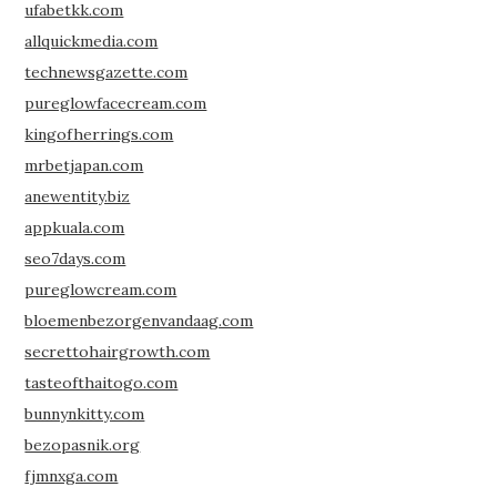
ufabetkk.com
allquickmedia.com
technewsgazette.com
pureglowfacecream.com
kingofherrings.com
mrbetjapan.com
anewentity.biz
appkuala.com
seo7days.com
pureglowcream.com
bloemenbezorgenvandaag.com
secrettohairgrowth.com
tasteofthaitogo.com
bunnynkitty.com
bezopasnik.org
fjmnxga.com