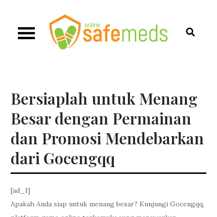
Skip
to
content
Slot Gacor Deposit Pulsa:
Mainkan slot gacor dengan deposit pulsa dari
kenyamanan rumah Anda. Nikmati kemudahan
Mainkan Slot dengan Mudah
bertransaksi dan peluang menang besar dengan
cara yang praktis.
dari Rumah
Bersiaplah untuk Menang
Besar dengan Permainan
dan Promosi Mendebarkan
dari Gocengqq
[ad_1]
Apakah Anda siap untuk menang besar? Kunjungi Gocengqq,