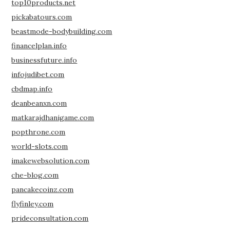
top10products.net
pickabatours.com
beastmode-bodybuilding.com
financelplan.info
businessfuture.info
infojudibet.com
cbdmap.info
deanbeanxn.com
matkarajdhanigame.com
popthrone.com
world-slots.com
imakewebsolution.com
che-blog.com
pancakecoinz.com
flyfinley.com
prideconsultation.com