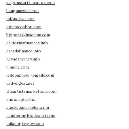
saigonstartransport.com
bangmaxwin.com
infonetive.com
epictacoshop.com
biopuraskinserum.com
californiafinances.info
canadafinance.info
nevadamoney.info
rimene.com
ledepanneur-pigalle.com
dvd-digest.net
theartistsmarketnola.com
chiranaplus.biz
stackspancakebar.com
namheongfoodcourt.com
milanoglasgow.com