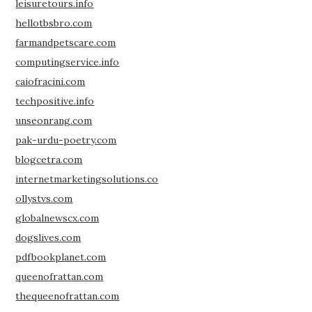
leisuretours.info
hellotbsbro.com
farmandpetscare.com
computingservice.info
caiofracini.com
techpositive.info
unseonrang.com
pak-urdu-poetry.com
blogcetra.com
internetmarketingsolutions.co
ollystvs.com
globalnewscx.com
dogslives.com
pdfbookplanet.com
queenofrattan.com
thequeenofrattan.com