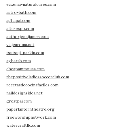
eczema-naturalcures.com
astro-bath.com
aghapal.com
altu-expo.com
authorjennijames.com
viajearoma.net
tsutsuji-parkin.com
agharab.com
cheapammousa.com
thepositiveladiessoccerclub.com
recetasdecocinafaciles.com
naildesignsidea.net
greatpai.com
paperlanterntheatre.org
freeworshipnetwork.com
watercraftllc.com