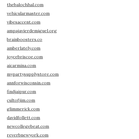
thebalochhal.com
vehicularmaster.com
vibesaccent.com
ampajavierdemiguel.org
brainboosters.co
amberlately.com
joycebriscoe.com
aicarmina.com
mypartysupplystore.com
annforwisconsin.com
findjaipur.com
cultofjim.com
glimmerick.com
davidfollett.com
newcollegebeat.com
reverbnewyork.com