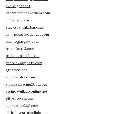
dvd-digest.net
theartistsmarketnola.com
chiranaplus.biz
stackspancakebar.com
namheongfoodcourt.com
milanoglasgow.com
hallu-forte3.com
hallu-motion24.com
therockskippers.com
granfoss.net
allindiacafela.com
alpineskiracing2007.com
casino-vulkan-online.net
pitrepower.com
mediatown360.com
digitaleyestrainclinic.com