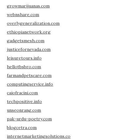
growmarijuanas.com
webnshare.com
overlygeneralization.com
ethiopianetwork.org
gadgetsmesh.com
justicefornevada.com
leisuretours.info
hellotbsbro.com
farmandpetscare.com
computingservice.info
caiofracini.com
techpositive.info
unseonrang.com
pak-urdu-poetry.com
blogcetra.com
internetmarketingsolutions.co