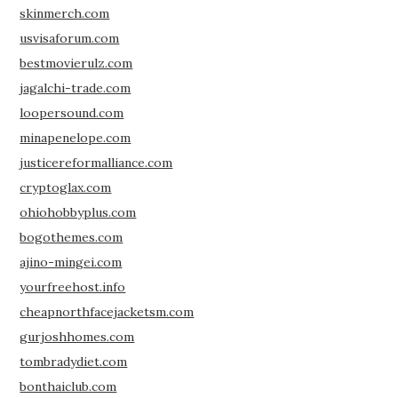
skinmerch.com
usvisaforum.com
bestmovierulz.com
jagalchi-trade.com
loopersound.com
minapenelope.com
justicereformalliance.com
cryptoglax.com
ohiohobbyplus.com
bogothemes.com
ajino-mingei.com
yourfreehost.info
cheapnorthfacejacketsm.com
gurjoshhomes.com
tombradydiet.com
bonthaiclub.com