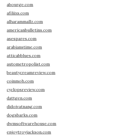
abourge.com
afiliixs.com
alharammallz.com
americanbulletins.com
asespares.com
arabianstime.com
atticabblues.com
autometropolist.com
beautycreamreview.com
coinmoh.com
cyclopsreview.com
dattgen.com
didoivatnang.com
dogsbarks.com
dwmsoftwarehouse.com
enjoytroyjackson.com