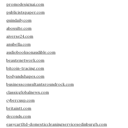
promodesignai.com
publicistspaper.com
quindaily.com
abosulte.com
aiverse24.com
anubella.com
audiobooksonaudible.com
beautenetwork.com
bitcoin-tracing.com
bodyandshapes.com
businessconsultantsroundrock.com
classicglobalnews.com
cybercusp.com
britaintt.com
deconds.com
easycartltd-domesticcleaningservicesedinburgh.com