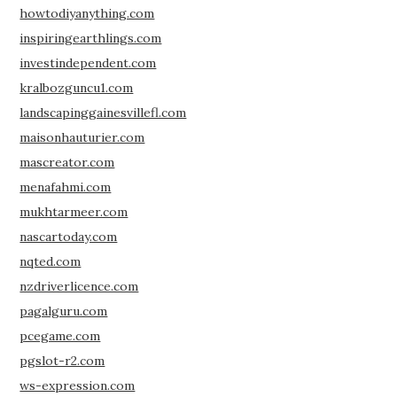
howtodiyanything.com
inspiringearthlings.com
investindependent.com
kralbozguncu1.com
landscapinggainesvillefl.com
maisonhauturier.com
mascreator.com
menafahmi.com
mukhtarmeer.com
nascartoday.com
nqted.com
nzdriverlicence.com
pagalguru.com
pcegame.com
pgslot-r2.com
ws-expression.com