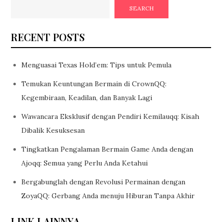
SEARCH
RECENT POSTS
Menguasai Texas Hold’em: Tips untuk Pemula
Temukan Keuntungan Bermain di CrownQQ:
Kegembiraan, Keadilan, dan Banyak Lagi
Wawancara Eksklusif dengan Pendiri Kemilauqq: Kisah
Dibalik Kesuksesan
Tingkatkan Pengalaman Bermain Game Anda dengan
Ajoqq: Semua yang Perlu Anda Ketahui
Bergabunglah dengan Revolusi Permainan dengan
ZoyaQQ: Gerbang Anda menuju Hiburan Tanpa Akhir
LINK LAINNYA