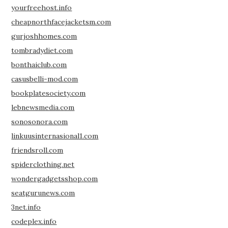
yourfreehost.info
cheapnorthfacejacketsm.com
gurjoshhomes.com
tombradydiet.com
bonthaiclub.com
casusbelli-mod.com
bookplatesociety.com
lebnewsmedia.com
sonosonora.com
linkuusinternasional1.com
friendsroll.com
spiderclothing.net
wondergadgetsshop.com
seatgurunews.com
3net.info
codeplex.info