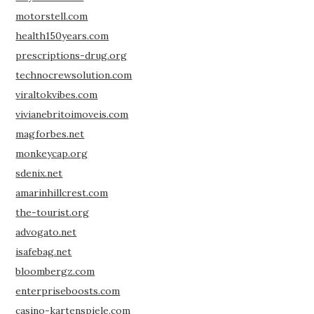
motorstell.com
health150years.com
prescriptions-drug.org
technocrewsolution.com
viraltokvibes.com
vivianebritoimoveis.com
magforbes.net
monkeycap.org
sdenix.net
amarinhillcrest.com
the-tourist.org
advogato.net
isafebag.net
bloombergz.com
enterpriseboosts.com
casino-kartenspiele.com