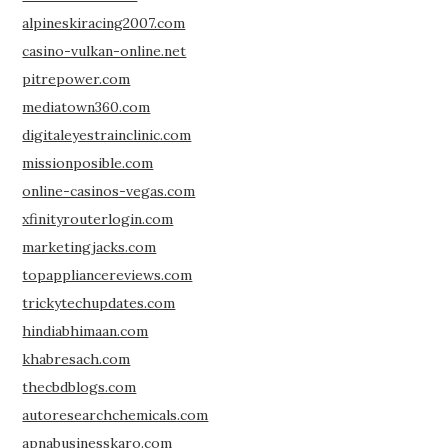
alpineskiracing2007.com
casino-vulkan-online.net
pitrepower.com
mediatown360.com
digitaleyestrainclinic.com
missionposible.com
online-casinos-vegas.com
xfinityrouterlogin.com
marketingjacks.com
topappliancereviews.com
trickytechupdates.com
hindiabhimaan.com
khabresach.com
thecbdblogs.com
autoresearchchemicals.com
apnabusinesskaro.com