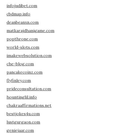
infojudibet.com
cbdmap.info
deanbeanxn.com
matkarajdhanigame.com
popthrone.com
world-slots.com
imakewebsolution.com
che-blog.com
pancakecoinz.com
flyfinley.com
prideconsultation.com
hountinglil.info
chakraaffirmations.net
bestjokes4u.com
lustgurgaon.com
geniejaar.com