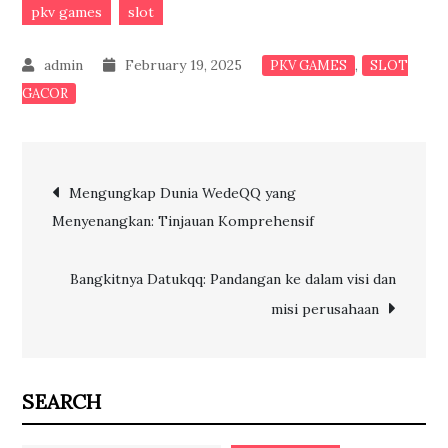
pkv games
slot
February 19, 2025
,
PKV GAMES
SLOT
GACOR
Post
Mengungkap Dunia WedeQQ yang
Menyenangkan: Tinjauan Komprehensif
navigation
Bangkitnya Datukqq: Pandangan ke dalam visi dan
misi perusahaan
SEARCH