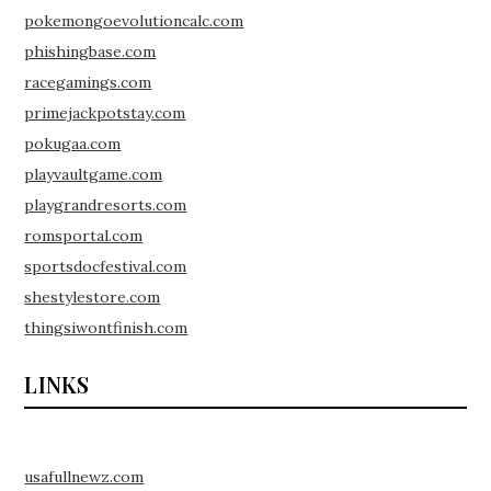
pokemongoevolutioncalc.com
phishingbase.com
racegamings.com
primejackpotstay.com
pokugaa.com
playvaultgame.com
playgrandresorts.com
romsportal.com
sportsdocfestival.com
shestylestore.com
thingsiwontfinish.com
LINKS
usafullnewz.com