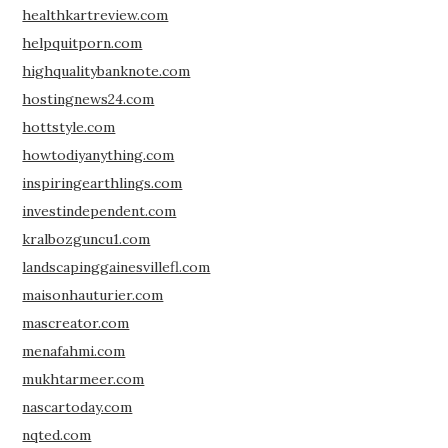
healthkartreview.com
helpquitporn.com
highqualitybanknote.com
hostingnews24.com
hottstyle.com
howtodiyanything.com
inspiringearthlings.com
investindependent.com
kralbozguncu1.com
landscapinggainesvillefl.com
maisonhauturier.com
mascreator.com
menafahmi.com
mukhtarmeer.com
nascartoday.com
nqted.com