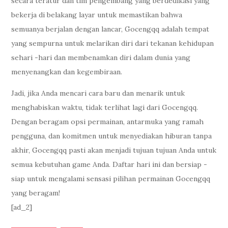
secara teratur dan tim pengembang yang berdedikasi yang
bekerja di belakang layar untuk memastikan bahwa
semuanya berjalan dengan lancar, Gocengqq adalah tempat
yang sempurna untuk melarikan diri dari tekanan kehidupan
sehari -hari dan membenamkan diri dalam dunia yang
menyenangkan dan kegembiraan.
Jadi, jika Anda mencari cara baru dan menarik untuk
menghabiskan waktu, tidak terlihat lagi dari Gocengqq.
Dengan beragam opsi permainan, antarmuka yang ramah
pengguna, dan komitmen untuk menyediakan hiburan tanpa
akhir, Gocengqq pasti akan menjadi tujuan tujuan Anda untuk
semua kebutuhan game Anda. Daftar hari ini dan bersiap -
siap untuk mengalami sensasi pilihan permainan Gocengqq
yang beragam!
[ad_2]