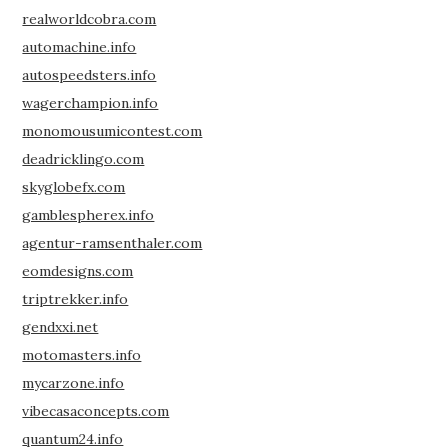
realworldcobra.com
automachine.info
autospeedsters.info
wagerchampion.info
monomousumicontest.com
deadricklingo.com
skyglobefx.com
gamblespherex.info
agentur-ramsenthaler.com
eomdesigns.com
triptrekker.info
gendxxi.net
motomasters.info
mycarzone.info
vibecasaconcepts.com
quantum24.info