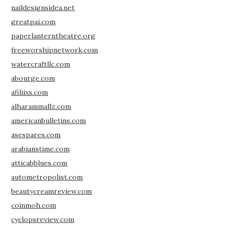
naildesignsidea.net
greatpai.com
paperlanterntheatre.org
freeworshipnetwork.com
watercraftllc.com
abourge.com
afiliixs.com
alharammallz.com
americanbulletins.com
asespares.com
arabianstime.com
atticabblues.com
autometropolist.com
beautycreamreview.com
coinmoh.com
cyclopsreview.com