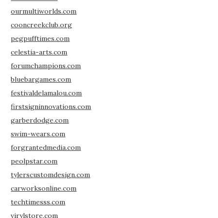
ourmultiworlds.com
cooncreekclub.org
pegpufftimes.com
celestia-arts.com
forumchampions.com
bluebargames.com
festivaldelamalou.com
firstsigninnovations.com
garberdodge.com
swim-wears.com
forgrantedmedia.com
peolpstar.com
tylerscustomdesign.com
carworksonline.com
techtimesss.com
virylstore.com