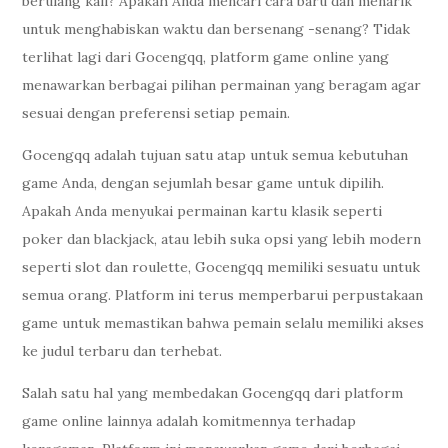
berulang kali? Apakah Anda mencari cara baru dan menarik
untuk menghabiskan waktu dan bersenang -senang? Tidak
terlihat lagi dari Gocengqq, platform game online yang
menawarkan berbagai pilihan permainan yang beragam agar
sesuai dengan preferensi setiap pemain.
Gocengqq adalah tujuan satu atap untuk semua kebutuhan
game Anda, dengan sejumlah besar game untuk dipilih.
Apakah Anda menyukai permainan kartu klasik seperti
poker dan blackjack, atau lebih suka opsi yang lebih modern
seperti slot dan roulette, Gocengqq memiliki sesuatu untuk
semua orang. Platform ini terus memperbarui perpustakaan
game untuk memastikan bahwa pemain selalu memiliki akses
ke judul terbaru dan terhebat.
Salah satu hal yang membedakan Gocengqq dari platform
game online lainnya adalah komitmennya terhadap