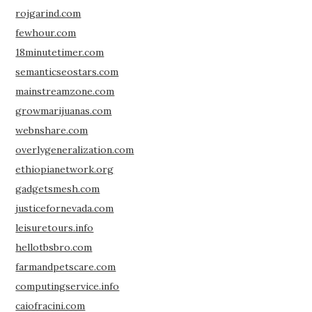
rojgarind.com
fewhour.com
18minutetimer.com
semanticseostars.com
mainstreamzone.com
growmarijuanas.com
webnshare.com
overlygeneralization.com
ethiopianetwork.org
gadgetsmesh.com
justicefornevada.com
leisuretours.info
hellotbsbro.com
farmandpetscare.com
computingservice.info
caiofracini.com