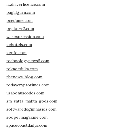
nzdriverlicence.com
pagalguru.com
pcegame.com
pgslot-r2.com
ws-expression.com
zchotels.com
zepfo.com
technologynews5.com
teknoeduka.com
thenews-blog.com
todaycryptotimes.com
usabonuscodes.com
sm-satta-makta-gods.com
softwaredegimnasios.com
soopermagazine.com
spacecoastdailys.com