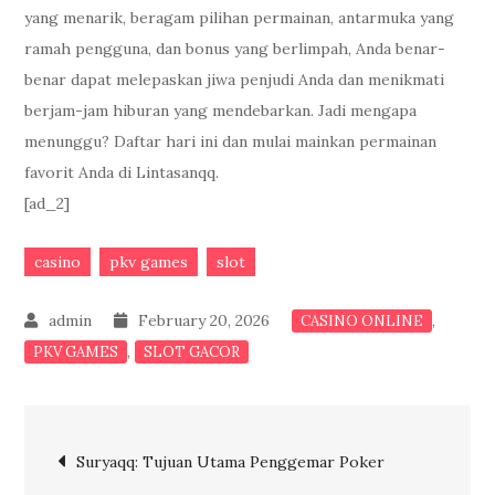
yang menarik, beragam pilihan permainan, antarmuka yang
ramah pengguna, dan bonus yang berlimpah, Anda benar-
benar dapat melepaskan jiwa penjudi Anda dan menikmati
berjam-jam hiburan yang mendebarkan. Jadi mengapa
menunggu? Daftar hari ini dan mulai mainkan permainan
favorit Anda di Lintasanqq.
[ad_2]
casino
pkv games
slot
February 20, 2026
,
CASINO ONLINE
,
PKV GAMES
SLOT GACOR
Post
Suryaqq: Tujuan Utama Penggemar Poker