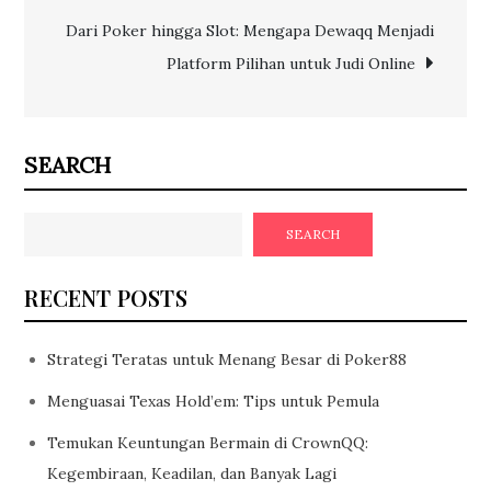
navigation
Dari Poker hingga Slot: Mengapa Dewaqq Menjadi
Platform Pilihan untuk Judi Online
SEARCH
SEARCH
RECENT POSTS
Strategi Teratas untuk Menang Besar di Poker88
Menguasai Texas Hold’em: Tips untuk Pemula
Temukan Keuntungan Bermain di CrownQQ:
Kegembiraan, Keadilan, dan Banyak Lagi