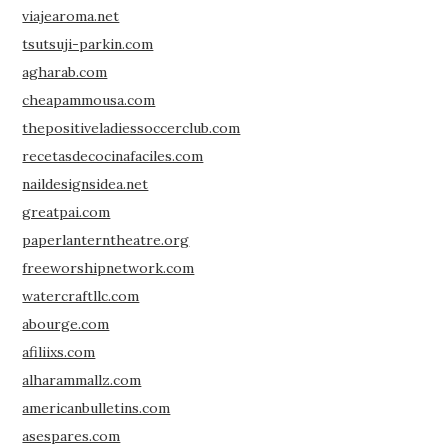
viajearoma.net
tsutsuji-parkin.com
agharab.com
cheapammousa.com
thepositiveladiessoccerclub.com
recetasdecocinafaciles.com
naildesignsidea.net
greatpai.com
paperlanterntheatre.org
freeworshipnetwork.com
watercraftllc.com
abourge.com
afiliixs.com
alharammallz.com
americanbulletins.com
asespares.com