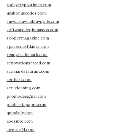
todaycryptotimes.com
usabonuscodes.com
sm-satta-makta-gods.com
softwaredegimnasios.com
soopermagazine.com
spacecoastdailys.com
readytrademark.com
renovationsrated.com
scoziarestaurant.com
seohart.com
set-cleaning.com
promodesignai.com
publicistspaper.com
quindaily.com
abosulte.com
aiverse24.com