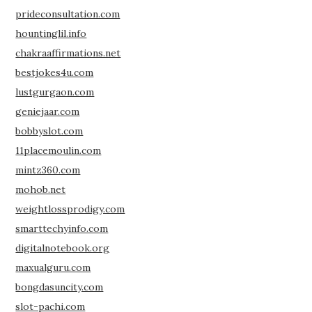
prideconsultation.com
hountinglil.info
chakraaffirmations.net
bestjokes4u.com
lustgurgaon.com
geniejaar.com
bobbyslot.com
11placemoulin.com
mintz360.com
mohob.net
weightlossprodigy.com
smarttechyinfo.com
digitalnotebook.org
maxualguru.com
bongdasuncity.com
slot-pachi.com