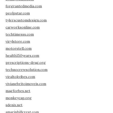
forgrantedmedia.com
peolpstar.com
tylerscustomdesign.com
carworksonline.com
techtimesss.com
virylstore.com
motorstell.com
health150years.com
prescriptions-drug.org
technocrewsolution.com
viraltokvibes.com
vivianebritoimoveis.com
magforbes.net
monkeycap.org
sdenix.net
amarinhillcrest.com