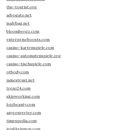
the-tourist.org
advogato.net
isafebag.net
bloombergz.com
enterpriseboosts.com
casino-kartenspiele.com
casino-automatenspiele.org
casino-tischspiele.com
otbody.com
jamestrust.net
trenz24.com
skipworking.com
loizbeauty.com
anyconverter.com
timespedia.com
jejakkrismon.com