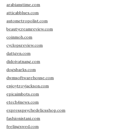
arabianstime.com
atticabblues.com
autometropolist.com
beautycreamreview.com
coinmoh.com
cyclopsreview.com
dattgen.com
didoivatnang.com
dogsbarks.com
dwmsoftwarehouse.com
enjoytroyjackson.com
epicaimbots.com
etech4news.com
expresspsychedelicsshop.com
fashionistani.com
feelingswed.com