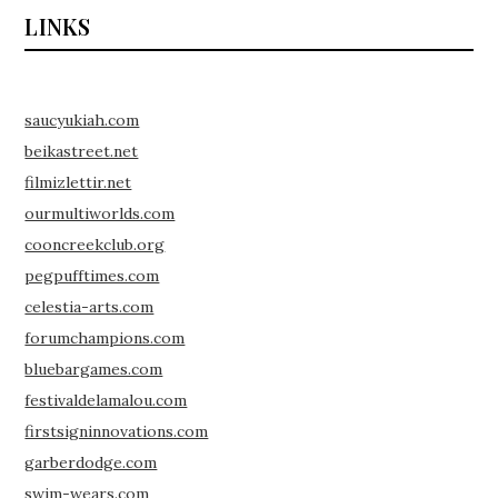
LINKS
saucyukiah.com
beikastreet.net
filmizlettir.net
ourmultiworlds.com
cooncreekclub.org
pegpufftimes.com
celestia-arts.com
forumchampions.com
bluebargames.com
festivaldelamalou.com
firstsigninnovations.com
garberdodge.com
swim-wears.com