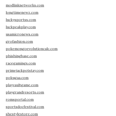
modlinknetworks.com
longtimenewz.com
luckysportss.com
luckpeakplay.com
usamicronews.com
grofashion.com
pokemongoevolutioncalc.com
phishingbase.com
racegamings.com
primejackpotstay.com
pokugaa.com
playvaultgame.com
playgrandresorts.com
romsportal.com
sportsdocfestival.com
shestylestore.com