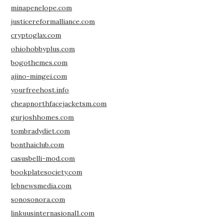
minapenelope.com
justicereformalliance.com
cryptoglax.com
ohiohobbyplus.com
bogothemes.com
ajino-mingei.com
yourfreehost.info
cheapnorthfacejacketsm.com
gurjoshhomes.com
tombradydiet.com
bonthaiclub.com
casusbelli-mod.com
bookplatesociety.com
lebnewsmedia.com
sonosonora.com
linkuusinternasional1.com