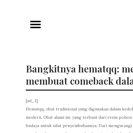
Skip
to
content
Slot Gacor Deposit Puls
Mainkan slot gacor dengan deposit pulsa
Bangkitnya hematqq: me
membuat comeback dal
[ad_1]
Hematqq, obat tradisional yang digunakan dalam kedo
modern. Obat alami ini, yang terbuat dari resin pohon
budaya untuk sifat penyembuhannya. Dari mengurang