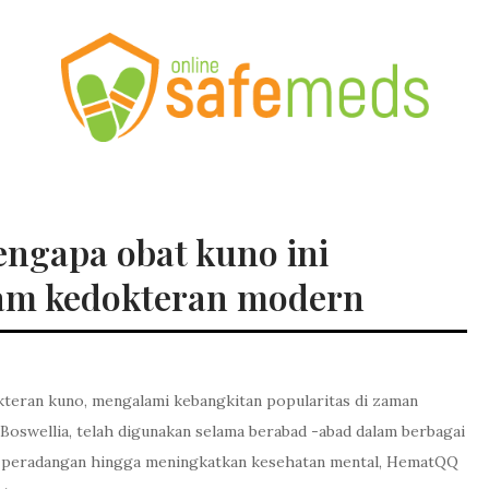
a: Mainkan Slot dengan Mudah dari Ruma
 dari kenyamanan rumah Anda. Nikmati kemudahan bertransaksi dan 
ngapa obat kuno ini
am kedokteran modern
kteran kuno, mengalami kebangkitan popularitas di zaman
 Boswellia, telah digunakan selama berabad -abad dalam berbagai
i peradangan hingga meningkatkan kesehatan mental, HematQQ