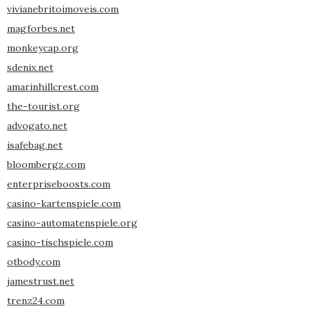
vivianebritoimoveis.com
magforbes.net
monkeycap.org
sdenix.net
amarinhillcrest.com
the-tourist.org
advogato.net
isafebag.net
bloombergz.com
enterpriseboosts.com
casino-kartenspiele.com
casino-automatenspiele.org
casino-tischspiele.com
otbody.com
jamestrust.net
trenz24.com