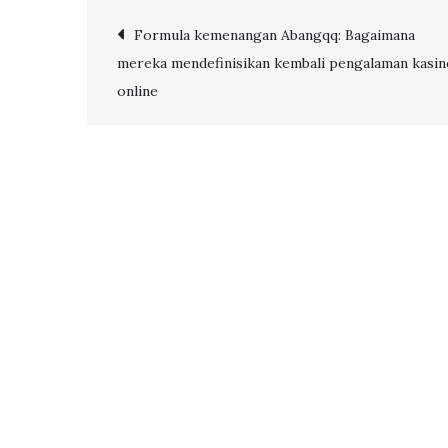
Post
Formula kemenangan Abangqq: Bagaimana
mereka mendefinisikan kembali pengalaman kasin
navigation
online