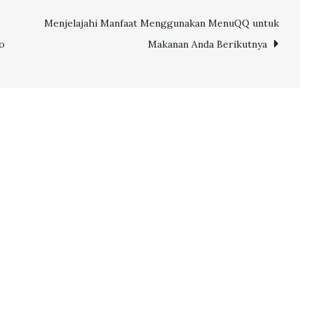
Menjelajahi Manfaat Menggunakan MenuQQ untuk
o
Makanan Anda Berikutnya