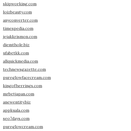
skipworking.com
loizbeauty.com
anyconverter.com
timespedia.com
jejakkrismon.com
diemthole.biz
ufabetkk.com
allquickmedia.com
technewsgazette.com
pureglowfacecream.com
kingofherrings.com
mrbetjapan.com
anewentity.biz
appkuala.com
seo7days.com
pureglowcream.com