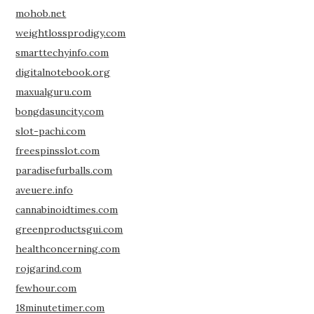
mohob.net
weightlossprodigy.com
smarttechyinfo.com
digitalnotebook.org
maxualguru.com
bongdasuncity.com
slot-pachi.com
freespinsslot.com
paradisefurballs.com
aveuere.info
cannabinoidtimes.com
greenproductsgui.com
healthconcerning.com
rojgarind.com
fewhour.com
18minutetimer.com