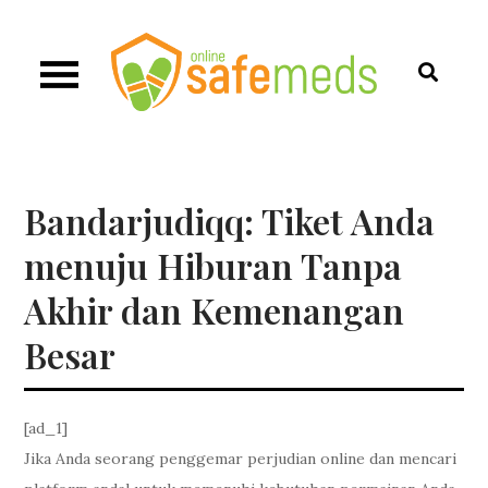
Skip
to
content
Slot Gacor Deposit Pulsa:
Mainkan slot gacor dengan deposit pulsa dari
kenyamanan rumah Anda. Nikmati kemudahan
Mainkan Slot dengan Mudah
bertransaksi dan peluang menang besar dengan
cara yang praktis.
dari Rumah
Bandarjudiqq: Tiket Anda
menuju Hiburan Tanpa
Akhir dan Kemenangan
Besar
[ad_1]
Jika Anda seorang penggemar perjudian online dan mencari