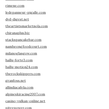
rimene.com
ledepanneur-pigalle.com
dvd-digest.net
theartistsmarketnola.com
chiranaplus.biz
stackspancakebar.com
namheongfoodcourt.com
milanoglasgow.com
hallu-forte3.com
hallu-motion24.com
therockskippers.com
granfoss.net
allindiacafela.com
alpineskiracing2007.com
casino-vulkan-online.net
pitrepower.com