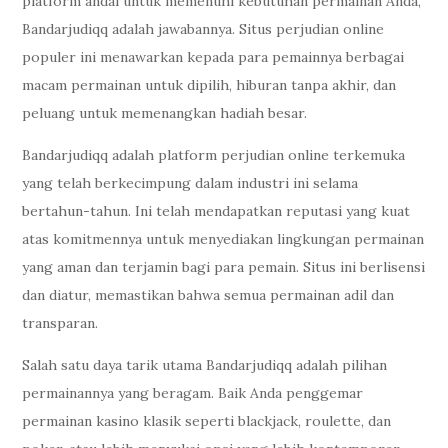
platform andal untuk memenuhi kebutuhan permainan Anda,
Bandarjudiqq adalah jawabannya. Situs perjudian online
populer ini menawarkan kepada para pemainnya berbagai
macam permainan untuk dipilih, hiburan tanpa akhir, dan
peluang untuk memenangkan hadiah besar.
Bandarjudiqq adalah platform perjudian online terkemuka
yang telah berkecimpung dalam industri ini selama
bertahun-tahun. Ini telah mendapatkan reputasi yang kuat
atas komitmennya untuk menyediakan lingkungan permainan
yang aman dan terjamin bagi para pemain. Situs ini berlisensi
dan diatur, memastikan bahwa semua permainan adil dan
transparan.
Salah satu daya tarik utama Bandarjudiqq adalah pilihan
permainannya yang beragam. Baik Anda penggemar
permainan kasino klasik seperti blackjack, roulette, dan