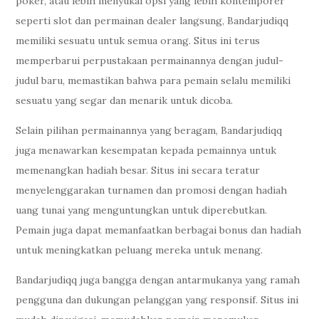
poker, atau lebih menyukai opsi yang lebih kontemporer
seperti slot dan permainan dealer langsung, Bandarjudiqq
memiliki sesuatu untuk semua orang. Situs ini terus
memperbarui perpustakaan permainannya dengan judul-
judul baru, memastikan bahwa para pemain selalu memiliki
sesuatu yang segar dan menarik untuk dicoba.
Selain pilihan permainannya yang beragam, Bandarjudiqq
juga menawarkan kesempatan kepada pemainnya untuk
memenangkan hadiah besar. Situs ini secara teratur
menyelenggarakan turnamen dan promosi dengan hadiah
uang tunai yang menguntungkan untuk diperebutkan.
Pemain juga dapat memanfaatkan berbagai bonus dan hadiah
untuk meningkatkan peluang mereka untuk menang.
Bandarjudiqq juga bangga dengan antarmukanya yang ramah
pengguna dan dukungan pelanggan yang responsif. Situs ini