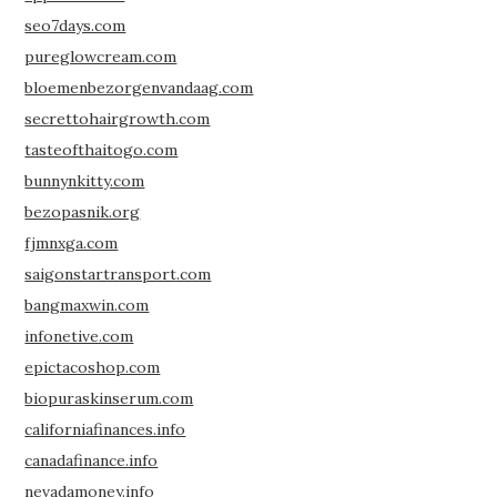
seo7days.com
pureglowcream.com
bloemenbezorgenvandaag.com
secrettohairgrowth.com
tasteofthaitogo.com
bunnynkitty.com
bezopasnik.org
fjmnxga.com
saigonstartransport.com
bangmaxwin.com
infonetive.com
epictacoshop.com
biopuraskinserum.com
californiafinances.info
canadafinance.info
nevadamoney.info