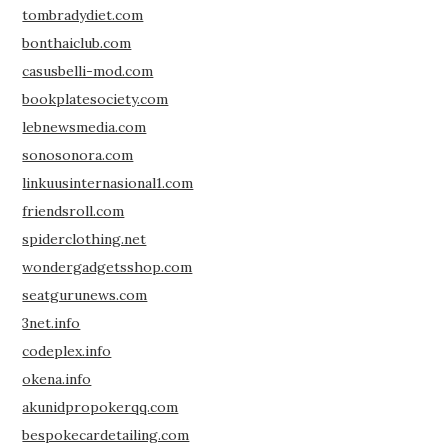
tombradydiet.com
bonthaiclub.com
casusbelli-mod.com
bookplatesociety.com
lebnewsmedia.com
sonosonora.com
linkuusinternasional1.com
friendsroll.com
spiderclothing.net
wondergadgetsshop.com
seatgurunews.com
3net.info
codeplex.info
okena.info
akunidpropokerqq.com
bespokecardetailing.com