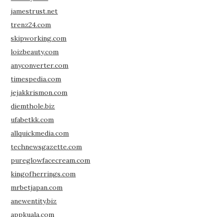
jamestrust.net
trenz24.com
skipworking.com
loizbeauty.com
anyconverter.com
timespedia.com
jejakkrismon.com
diemthole.biz
ufabetkk.com
allquickmedia.com
technewsgazette.com
pureglowfacecream.com
kingofherrings.com
mrbetjapan.com
anewentity.biz
appkuala.com