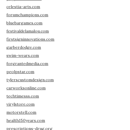
celestia-arts.com
forumchampions.com
bluebargames.com
festivaldelamalou.com
firstsigninnovations.com
garberdodge.com
swim-wears.com
forgrantedmedia.com
peolpstar.com
tylerscustomdesign.com
carworksonline.com
techtimesss.com
virylstore.com
motorstell.com
health150years.com
prescriptions-drug.org