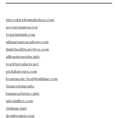
thecedarglenmaltshop.com
georgemason.org
topicinhindi.com
uklanguageacademy.com
lindehealthcarefree.com
allbusinessjobs.info
top10products.net
pickabatours.com
beastmode-bodybuilding.com
financelplan.info
businessfuture.info
infojudibet.com
cbdmap.info
deanbeanxn.com