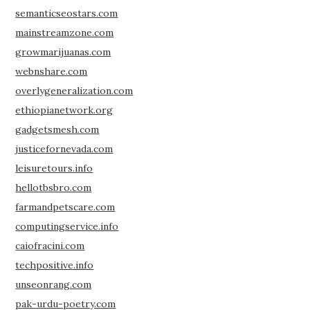
semanticseostars.com
mainstreamzone.com
growmarijuanas.com
webnshare.com
overlygeneralization.com
ethiopianetwork.org
gadgetsmesh.com
justicefornevada.com
leisuretours.info
hellotbsbro.com
farmandpetscare.com
computingservice.info
caiofracini.com
techpositive.info
unseonrang.com
pak-urdu-poetry.com