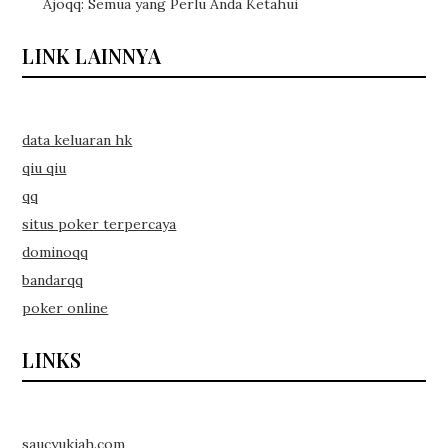
Ajoqq: Semua yang Perlu Anda Ketahui
LINK LAINNYA
data keluaran hk
qiu qiu
qq
situs poker terpercaya
dominoqq
bandarqq
poker online
LINKS
saucyukiah.com