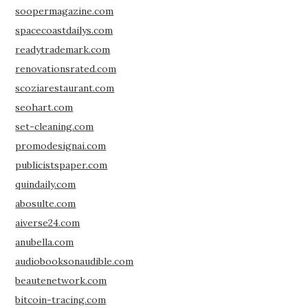
soopermagazine.com
spacecoastdailys.com
readytrademark.com
renovationsrated.com
scoziarestaurant.com
seohart.com
set-cleaning.com
promodesignai.com
publicistspaper.com
quindaily.com
abosulte.com
aiverse24.com
anubella.com
audiobooksonaudible.com
beautenetwork.com
bitcoin-tracing.com