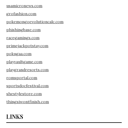
usamicronews.com
grofashion.com
pokemongoevolutioncalc.com
phishingbase.com
racegamings.com
primejackpotstay.com
pokugaa.com
playvaultgame.com
playgrandresorts.com
romsportal.com
sportsdocfestival.com
shestylestore.com
thingsiwontfinish.com
LINKS