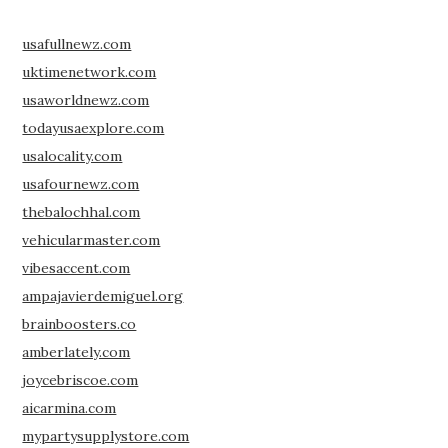
usafullnewz.com
uktimenetwork.com
usaworldnewz.com
todayusaexplore.com
usalocality.com
usafournewz.com
thebalochhal.com
vehicularmaster.com
vibesaccent.com
ampajavierdemiguel.org
brainboosters.co
amberlately.com
joycebriscoe.com
aicarmina.com
mypartysupplystore.com