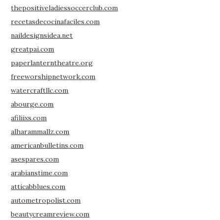
thepositiveladiessoccerclub.com
recetasdecocinafaciles.com
naildesignsidea.net
greatpai.com
paperlanterntheatre.org
freeworshipnetwork.com
watercraftllc.com
abourge.com
afiliixs.com
alharammallz.com
americanbulletins.com
asespares.com
arabianstime.com
atticabblues.com
autometropolist.com
beautycreamreview.com