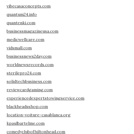
vibecasaconcepts.com
quantum24.info
quantenki.com
businessmagazineusa.com
medicwellcare.com
vidsmall.com
businessnews2day.com
worldnewsrecords.com
sterilepro24.com
solidtechbusiness.com
reviewcardgaming.com
experiencedexpertstowingservice.com
blackheadsshop.com
location-voiture-casablanca.org
kpaulbartelme.com
comedyclubofhiltonhead.com