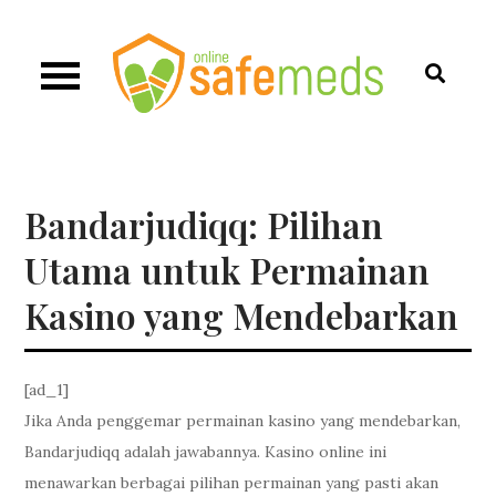
Skip
to
content
Slot Gacor Deposit Pulsa:
Mainkan slot gacor dengan deposit pulsa dari
kenyamanan rumah Anda. Nikmati kemudahan
Mainkan Slot dengan Mudah
bertransaksi dan peluang menang besar dengan
cara yang praktis.
dari Rumah
Bandarjudiqq: Pilihan
Utama untuk Permainan
Kasino yang Mendebarkan
[ad_1]
Jika Anda penggemar permainan kasino yang mendebarkan,
Bandarjudiqq adalah jawabannya. Kasino online ini
menawarkan berbagai pilihan permainan yang pasti akan