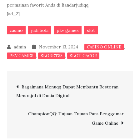
permainan favorit Anda di Bandarjudiqq.
[ad_2]
casino
judi bola
pkv games
slot
November 13, 2024
,
CASINO ONLINE
,
,
PKV GAMES
SBOBET88
SLOT GACOR
Post
Bagaimana Menuqq Dapat Membantu Restoran
Menonjol di Dunia Digital
navigation
ChampionQQ: Tujuan Tujuan Para Penggemar
Game Online