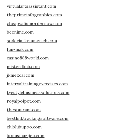
virtualartsassistant.com
theprimeinfographics.com
cheapvaliumordernow.com
beenime.com
sodecia-kemmerich.com
fun-mak.com
casino888world.com
misterdbnb.com
jkmezcal.com
intervaltrainingexercises.com
tyestylebusinesssolutions.com
royalpoipet.com
thestaurant.com
bestlinktrackingsoftware.com
clublubupoo.com
bonusmazijeu.com