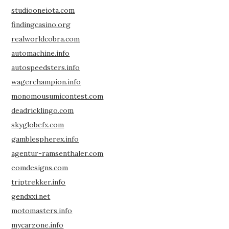
studiooneiota.com
findingcasino.org
realworldcobra.com
automachine.info
autospeedsters.info
wagerchampion.info
monomousumicontest.com
deadricklingo.com
skyglobefx.com
gamblespherex.info
agentur-ramsenthaler.com
eomdesigns.com
triptrekker.info
gendxxi.net
motomasters.info
mycarzone.info