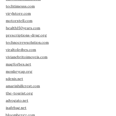
techtimesss.com
virylstore.com
motorstell.com
health150years.com
prescriptions-drug.org
technocrewsolution.com
viraltokvibes.com
vivianebritoimoveis.com
magforbes.net
monkeycap.org
sdenix.net
amarinhillcrest.com
the-tourist.org
advogato.net
isafebag.net
bloombergz.com