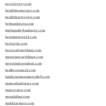
grow2every.com
healthhousecare.com
healthkartreview.com
helpquitporn.com
highqualitybanknote.com
hostingnews24.com
hottstyle.com
howtodiyanything.com
inspiringearthlings.com
investindependent.com
kralbozguncu1.com
landscapinggainesvillefl.com
maisonhauturier.com
mascreator.com
menafahmi.com
mukhtarmeer.com