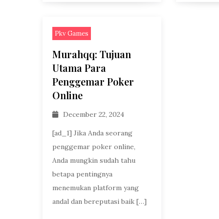
Pkv Games
Murahqq: Tujuan
Utama Para
Penggemar Poker
Online
December 22, 2024
[ad_1] Jika Anda seorang
penggemar poker online,
Anda mungkin sudah tahu
betapa pentingnya
menemukan platform yang
andal dan bereputasi baik […]