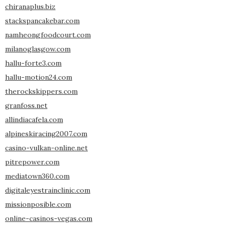
chiranaplus.biz
stackspancakebar.com
namheongfoodcourt.com
milanoglasgow.com
hallu-forte3.com
hallu-motion24.com
therockskippers.com
granfoss.net
allindiacafela.com
alpineskiracing2007.com
casino-vulkan-online.net
pitrepower.com
mediatown360.com
digitaleyestrainclinic.com
missionposible.com
online-casinos-vegas.com