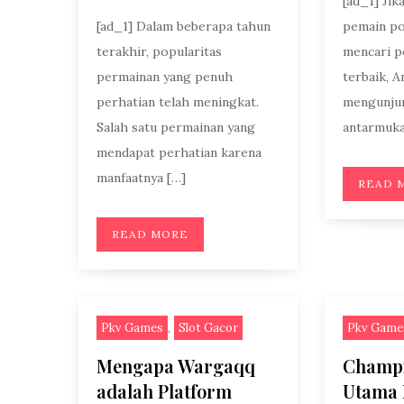
[ad_1] Ji
[ad_1] Dalam beberapa tahun
pemain po
terakhir, popularitas
mencari p
permainan yang penuh
terbaik, A
perhatian telah meningkat.
mengunjun
Salah satu permainan yang
antarmuka
mendapat perhatian karena
manfaatnya […]
READ 
READ MORE
,
Pkv Games
Slot Gacor
Pkv Game
Mengapa Wargaqq
Champi
adalah Platform
Utama