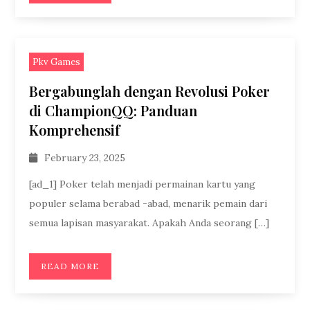
Pkv Games
Bergabunglah dengan Revolusi Poker
di ChampionQQ: Panduan
Komprehensif
February 23, 2025
[ad_1] Poker telah menjadi permainan kartu yang
populer selama berabad -abad, menarik pemain dari
semua lapisan masyarakat. Apakah Anda seorang […]
READ MORE