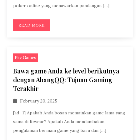
poker online yang menawarkan pandangan […]
READ MORE
Pkv Games
Bawa game Anda ke level berikutnya
dengan AbangQQ: Tujuan Gaming
Terakhir
February 20, 2025
[ad_1] Apakah Anda bosan memainkan game lama yang
sama di Revear? Apakah Anda mendambakan
pengalaman bermain game yang baru dan […]