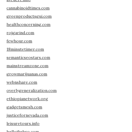
cannabinoidtimes.com
greenproductsgui.com
healthconcerning.com
rojgarind.com
fewhour.com
18minutetimer.com
semanticseostars.com
mainstreamzone.com
growmarijuanas.com
webnshare.com
overlygeneralization.com
ethiopianetwork.org
gadgetsmesh.com
justicefornevada.com
leisuretours.info
hellotbsbro.com