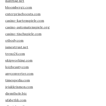
isafebag.net
bloombergz.com
enterpriseboosts.com
casino-kartenspiele.com
casino-automatenspiele.org
casino-tischspiele.com
otbody.com
jamestrust.net
trenz24.com
skipworking.com
loizbeauty.com
anyconverter.com
timespedia.com
jejakkrismon.com
diemthole.biz
ufabetkk.com