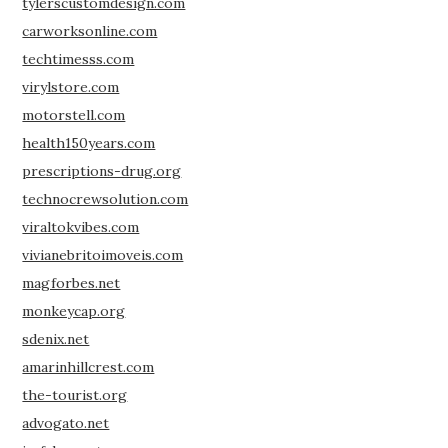
tylerscustomdesign.com
carworksonline.com
techtimesss.com
virylstore.com
motorstell.com
health150years.com
prescriptions-drug.org
technocrewsolution.com
viraltokvibes.com
vivianebritoimoveis.com
magforbes.net
monkeycap.org
sdenix.net
amarinhillcrest.com
the-tourist.org
advogato.net