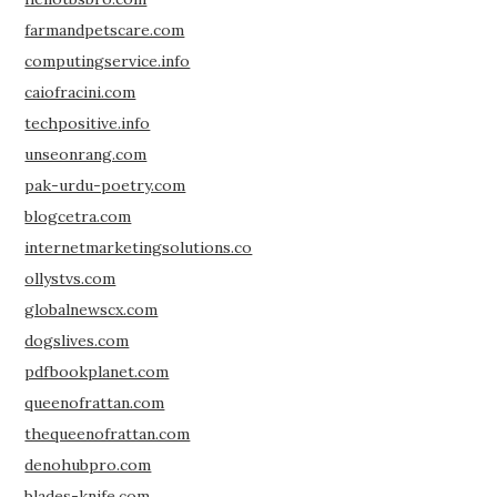
farmandpetscare.com
computingservice.info
caiofracini.com
techpositive.info
unseonrang.com
pak-urdu-poetry.com
blogcetra.com
internetmarketingsolutions.co
ollystvs.com
globalnewscx.com
dogslives.com
pdfbookplanet.com
queenofrattan.com
thequeenofrattan.com
denohubpro.com
blades-knife.com