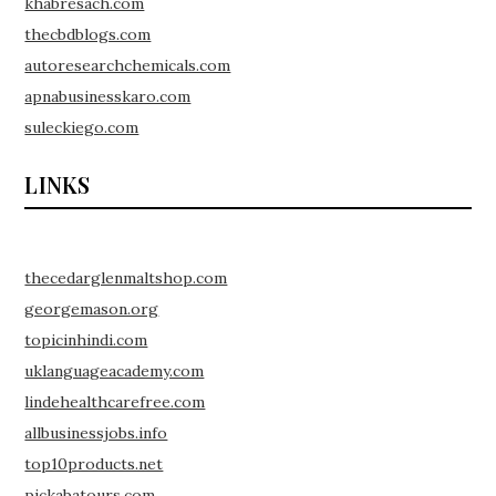
khabresach.com
thecbdblogs.com
autoresearchchemicals.com
apnabusinesskaro.com
suleckiego.com
LINKS
thecedarglenmaltshop.com
georgemason.org
topicinhindi.com
uklanguageacademy.com
lindehealthcarefree.com
allbusinessjobs.info
top10products.net
pickabatours.com