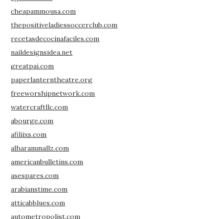
cheapammousa.com
thepositiveladiessoccerclub.com
recetasdecocinafaciles.com
naildesignsidea.net
greatpai.com
paperlanterntheatre.org
freeworshipnetwork.com
watercraftllc.com
abourge.com
afiliixs.com
alharammallz.com
americanbulletins.com
asespares.com
arabianstime.com
atticabblues.com
autometropolist.com