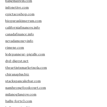
bangmaxwin.com
infonetive.com
epictacoshop.com
biopuraskinserum.com
californiafinances.info
canadafinance.info
nevadamoney.info
rimene.com
ledepanneur-pigalle.com
dvd-digest.net
theartistsmarketnola.com
chiranaplus.biz
stackspancakebar.com
namheongfoodcourt.com
milanoglasgow.com
hallu-forte3.com