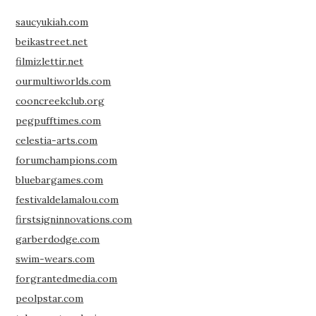
saucyukiah.com
beikastreet.net
filmizlettir.net
ourmultiworlds.com
cooncreekclub.org
pegpufftimes.com
celestia-arts.com
forumchampions.com
bluebargames.com
festivaldelamalou.com
firstsigninnovations.com
garberdodge.com
swim-wears.com
forgrantedmedia.com
peolpstar.com