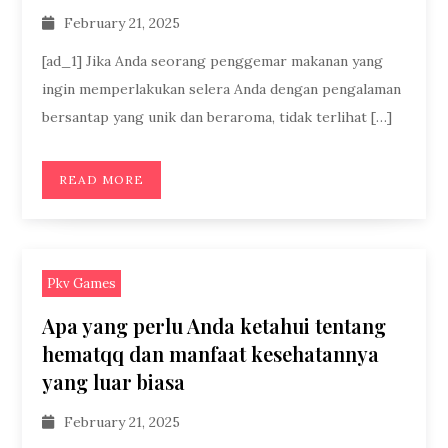
February 21, 2025
[ad_1] Jika Anda seorang penggemar makanan yang
ingin memperlakukan selera Anda dengan pengalaman
bersantap yang unik dan beraroma, tidak terlihat […]
READ MORE
Pkv Games
Apa yang perlu Anda ketahui tentang
hematqq dan manfaat kesehatannya
yang luar biasa
February 21, 2025