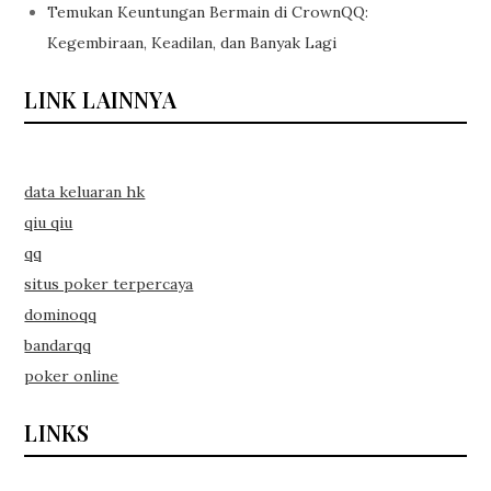
Temukan Keuntungan Bermain di CrownQQ:
Kegembiraan, Keadilan, dan Banyak Lagi
LINK LAINNYA
data keluaran hk
qiu qiu
qq
situs poker terpercaya
dominoqq
bandarqq
poker online
LINKS