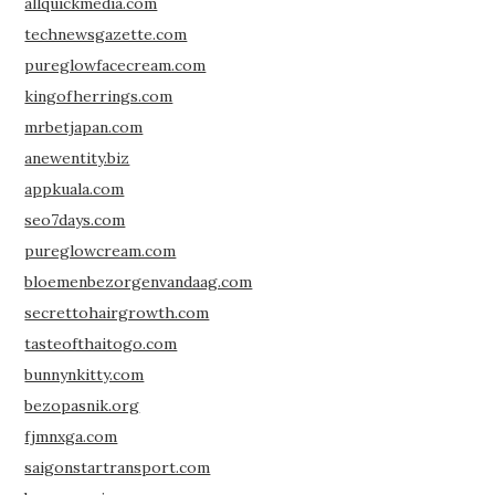
allquickmedia.com
technewsgazette.com
pureglowfacecream.com
kingofherrings.com
mrbetjapan.com
anewentity.biz
appkuala.com
seo7days.com
pureglowcream.com
bloemenbezorgenvandaag.com
secrettohairgrowth.com
tasteofthaitogo.com
bunnynkitty.com
bezopasnik.org
fjmnxga.com
saigonstartransport.com