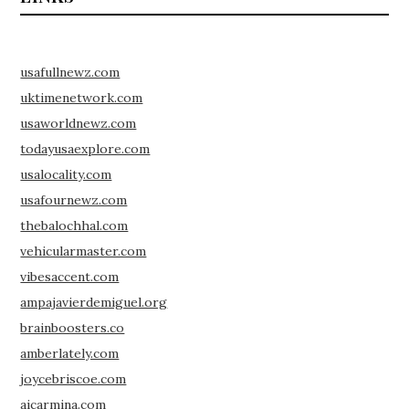
usafullnewz.com
uktimenetwork.com
usaworldnewz.com
todayusaexplore.com
usalocality.com
usafournewz.com
thebalochhal.com
vehicularmaster.com
vibesaccent.com
ampajavierdemiguel.org
brainboosters.co
amberlately.com
joycebriscoe.com
aicarmina.com