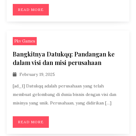
READ MORE
Pkv Games
Bangkitnya Datukqq: Pandangan ke
dalam visi dan misi perusahaan
February 19, 2025
[ad_1] Datukqq adalah perusahaan yang telah
membuat gelombang di dunia bisnis dengan visi dan
misinya yang unik. Perusahaan, yang didirikan […]
READ MORE