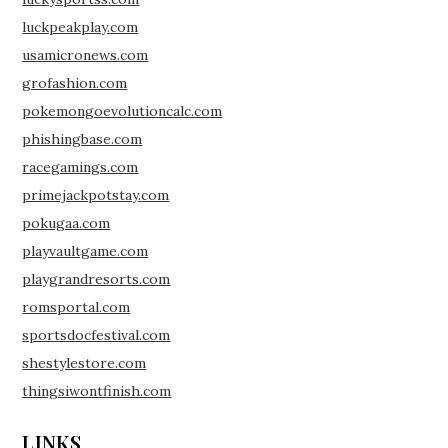
luckpeakplay.com
usamicronews.com
grofashion.com
pokemongoevolutioncalc.com
phishingbase.com
racegamings.com
primejackpotstay.com
pokugaa.com
playvaultgame.com
playgrandresorts.com
romsportal.com
sportsdocfestival.com
shestylestore.com
thingsiwontfinish.com
LINKS